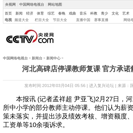
央视网
|
中国网络电视台
|
网站地图
首页
新闻
经济
体育
综艺
春晚
戏曲
音乐
科教
青少
文化
艺术
电视
频道大全
栏目大全
节目大全
直播中国
赛事直播
网络
中国网络电视台
>
新闻台
>
新闻中心
>
河北高碑店停课教师复课 官方承诺
发布时间:2012年03月04日 05:56 |
进入复兴论坛
| 来源：
本报讯 (记者孟祥超 尹亚飞)2月27日，
所中小学的部分教师主动停课。他们认为薪
策未落实，并提出涉及绩效考核、增资额度
工资单等10余项诉求。