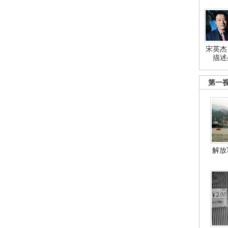
宋英杰
描述
第一
解放