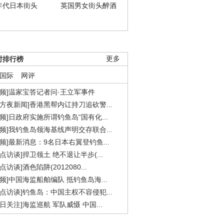
年代日本街头
英国男女街头醉酒
时排行榜
更多
国际
网评
视频]温家宝答记者问·王立军事件
东方夜新闻]香港黑帮内讧持刀追砍警...
视频]日政府实施所谓钓鱼岛“国有化...
视频]我钓鱼岛领海基线声明交存联合...
视频]最新消息：9名日本右翼登钓鱼...
焦点访谈]捍卫领土 绝不退让半步(...
点访谈]酒色陷阱(2012080...
视频]中国海监船舶编队 抵钓鱼岛海...
焦点访谈]钓鱼岛：中国主权不容侵犯...
今日关注]海监巡航 军队威慑 中国...