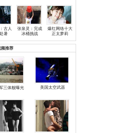
：古人
张泉灵：完成
爆红网络十大
处暑
冰桶挑战
正太萝莉
视频推荐
美国太空武器
军三体舰曝光