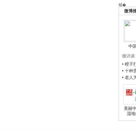
锘�
微博
中
微访谈
• 橙
• 十
• 老
美丽中
湿地