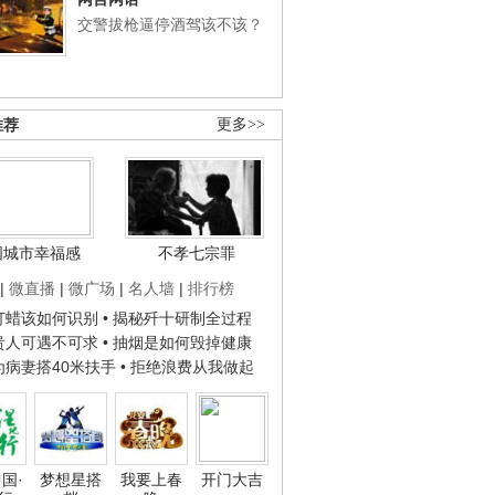
交警拔枪逼停酒驾该不该？
推荐
更多>>
国城市幸福感
不孝七宗罪
|
微直播
|
微广场
|
名人墙
|
排行榜
子打蜡该如何识别
• 揭秘歼十研制全过程
种贵人可遇不可求
• 抽烟是如何毁掉健康
人为病妻搭40米扶手
• 拒绝浪费从我做起
国·
梦想星搭
我要上春
开门大吉