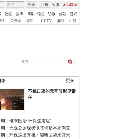
登录
注册
客服
设为首页
城
社区
微博
博客
论坛
访谈
邮箱
游戏
画片
公开课
播客
|
CCTV
频道
栏目
网评
更多
不戴口罩的元宵节彰显责
任
0期：谁来医治“环保焦虑症”
49期：无视公厕现状谈苍蝇是本末倒置
48期：环保逼出真相才能唤回碧水蓝天