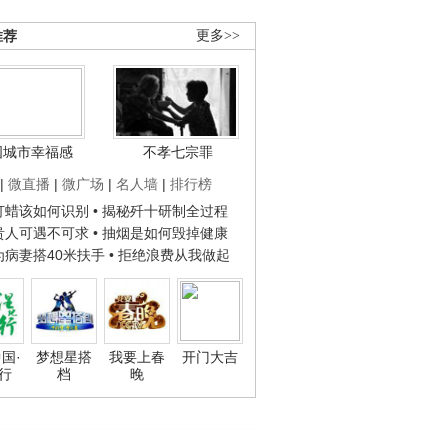
推荐
更多>>
国城市幸福感
不孝七宗罪
|
微直播
|
微广场
|
名人墙
|
排行榜
子打蜡该如何识别
• 揭秘歼十研制全过程
种贵人可遇不可求
• 抽烟是如何毁掉健康
人为病妻搭40米扶手
• 拒绝浪费从我做起
国·
梦想星搭
我要上春
开门大吉
行
档
晚