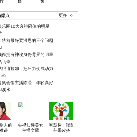
行
档
晚
劲爆点
更多 >>
娱乐圈10大衰神附体的明星
学
出轨前最好要深思的三个问题
和
领衔拥有神秘身份背景的明星
飞飞哥
姑娘迪拉娜：把压力变成动力
小卒
青奥会俏主播陈滢：年轻真好
和溪水
别人的
央视知性美女
智慧树：谨防
难讲
主播文馨
芒果皮炎