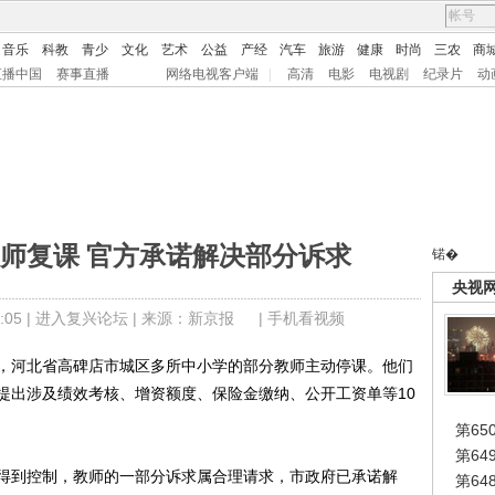
音乐
科教
青少
文化
艺术
公益
产经
汽车
旅游
健康
时尚
三农
商
直播中国
赛事直播
网络电视客户端
|
高清
电影
电视剧
纪录片
动
师复课 官方承诺解决部分诉求
锘�
央视
05 |
进入复兴论坛
| 来源：新京报 |
手机看视频
日，河北省高碑店市城区多所中小学的部分教师主动停课。他们
提出涉及绩效考核、增资额度、保险金缴纳、公开工资单等10
第65
第6
到控制，教师的一部分诉求属合理请求，市政府已承诺解
第6