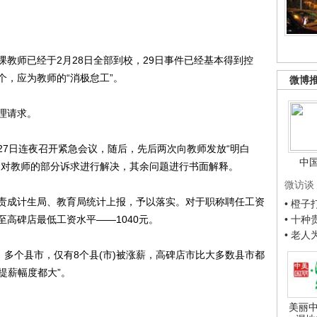
师已经于2月28日全部到校，29日事件已经基本得到控
，应为教师的“消极怠工”。
微博
理请求。
日连夜召开紧急会议，随后，先后两次向教师发放“明白
中
。对教师的部分诉求进行解决，其余问题进行书面解释。
微访谈
成计生局、教育局统计上报，予以落实。对于职称聘任工资
• 橙
高碑店最低工资水平——1040元。
• 十
• 老
多个县市，仅有8个县(市)被涨薪，高碑店市比大多数县市都
提薪幅度都大”。
美丽中