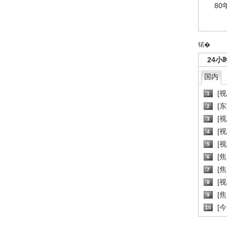
80
锘�
24小
国内
[
1
[
2
[
3
[
4
[
5
[
6
[焦
7
[
8
[
9
[
10