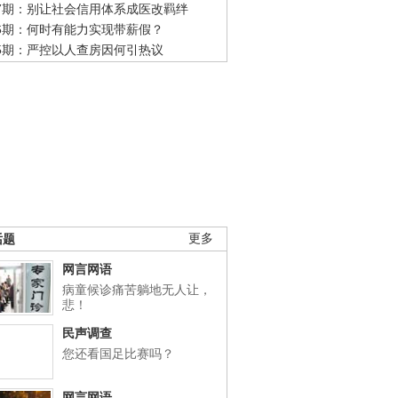
47期：别让社会信用体系成医改羁绊
46期：何时有能力实现带薪假？
45期：严控以人查房因何引热议
话题
更多
网言网语
病童候诊痛苦躺地无人让，
悲！
民声调查
您还看国足比赛吗？
网言网语