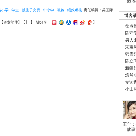
湿地
路小学
学生
独生子女费
中小学
教龄
绩效考核
责任编辑：吴国际
博客
【
转发邮件
】【
】
【一键分享
】
盘点
陈守
男人
宋宝
韩雪
陈立
新疆
悠然
专访
小山
王宁：
故事