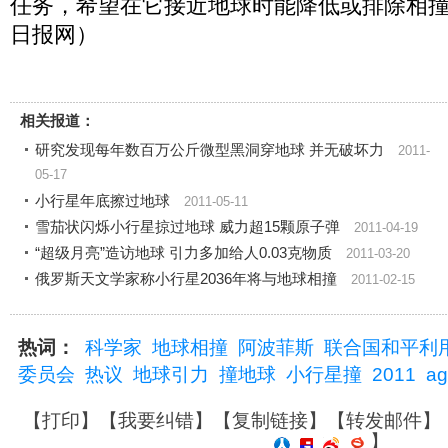
任务，希望在它接近地球时能降低或排除相
日报网）
相关报道：
研究发现每年数百万公斤微型黑洞穿地球 并无破坏力
2011-
05-17
小行星年底擦过地球
2011-05-11
雪茄状闪烁小行星掠过地球 威力超15颗原子弹
2011-04-19
“超级月亮”造访地球 引力多加给人0.03克物质
2011-03-20
俄罗斯天文学家称小行星2036年将与地球相撞
2011-02-15
热词：
科学家
地球相撞
阿波菲斯
联合国和平利
委员会
热议
地球引力
撞地球
小行星撞
2011
ag
【
打印
】【
我要纠错
】【
复制链接
】【
转发邮件
】
】