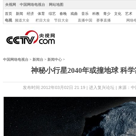
央视网
|
中国网络电视台
|
网站地图
首页
新闻
经济
体育
综艺
春晚
戏曲
音乐
科教
青少
文化
艺术
电视
频道大全
栏目大全
节目大全
直播中国
赛事直播
网络
中国网络电视台
>
新闻台
>
新闻中心
>
神秘小行星2040年或撞地球 科学
发布时间:2012年03月02日 21:19 |
进入复兴论坛
| 来源：中