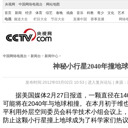
央视网
|
中国网络电视台
|
网站地图
首页
新闻
经济
体育
综艺
春晚
戏曲
音乐
科教
青少
文化
艺术
电视
频道大全
栏目大全
节目大全
直播中国
赛事直播
网络
中国网络电视台
>
新闻台
>
新闻中心
>
神秘小行星2040年撞地
发布时间:2012年03月02日 10:53 |
进入复兴论坛
| 来源：
据美国媒体2月27日报道，一颗直径在14
可能将在2040年与地球相撞。在本月初于维
平利用外层空间委员会科学技术小组会议上
防止这颗小行星撞上地球成为了科学家们热