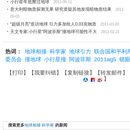
小行星年底擦过地球
2011-05-11
意大利暗物质探测无果 研究质疑其他发现暗物质结果
2011-
05-03
“超级月亮”造访地球 引力多加给人0.03克物质
2011-03-20
天文专家:小行星"阿波菲斯"撞地球可能性不大
2011-02-21
热词：
地球相撞
科学家
地球引力
联合国和平利
委员会
撞地球
小行星撞
阿波菲斯
2011ag5
锁
【
打印
】【
我要纠错
】【
复制链接
】【
转发邮件
】
】
搜索更多
地球相撞
科学家
的新闻