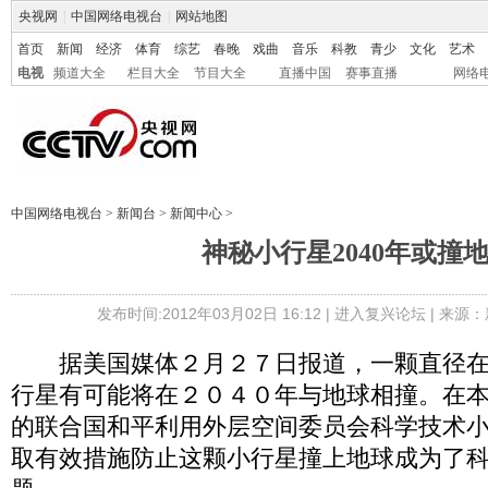
央视网
|
中国网络电视台
|
网站地图
首页
新闻
经济
体育
综艺
春晚
戏曲
音乐
科教
青少
文化
艺术
电视
频道大全
栏目大全
节目大全
直播中国
赛事直播
网络
中国网络电视台
>
新闻台
>
新闻中心
>
神秘小行星2040年或撞
发布时间:2012年03月02日 16:12 |
进入复兴论坛
| 来源：
据美国媒体２月２７日报道，一颗直径在
行星有可能将在２０４０年与地球相撞。在
的联合国和平利用外层空间委员会科学技术
取有效措施防止这颗小行星撞上地球成为了