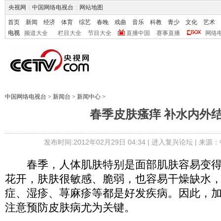
央视网
|
中国网络电视台
|
网站地图
首页
新闻
经济
体育
综艺
春晚
戏曲
音乐
科教
青少
文化
艺术
电视
频道大全
栏目大全
节目大全
直播中国
赛事直播
网络
中国网络电视台
>
新闻台
>
新闻中心
>
春季皮肤瘙痒 补水内外
发布时间:2012年02月29日 04:34 |
进入复兴论坛
| 来源：
春季，人体肌肤特别是面部肌肤容易变得
花开，肤肤很敏感、脆弱，也容易干燥缺水
症、湿疹、荨麻疹等都是好发疾病。因此，
注意预防皮肤病尤为关键。