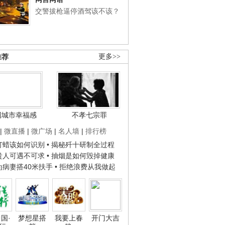
交警拔枪逼停酒驾该不该？
推荐
更多>>
国城市幸福感
不孝七宗罪
|
微直播
|
微广场
|
名人墙
|
排行榜
子打蜡该如何识别
• 揭秘歼十研制全过程
种贵人可遇不可求
• 抽烟是如何毁掉健康
人为病妻搭40米扶手
• 拒绝浪费从我做起
国·
梦想星搭
我要上春
开门大吉