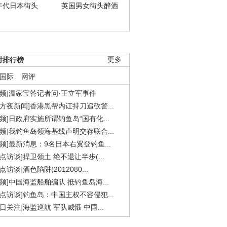
年代日本街头
英国男女街头醉酒
时排行榜
更多
国际
网评
视频]温家宝答记者问·王立军事件
东方夜新闻]香港黑帮内讧持刀追砍警...
视频]日政府实施所谓钓鱼岛“国有化...
视频]我钓鱼岛领海基线声明交存联合...
视频]最新消息：9名日本右翼登钓鱼...
焦点访谈]捍卫领土 绝不退让半步(...
点访谈]酒色陷阱(2012080...
视频]中国海监船舶编队 抵钓鱼岛海...
焦点访谈]钓鱼岛：中国主权不容侵犯...
今日关注]海监巡航 军队威慑 中国...