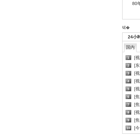
80
锘�
24小
国内
[
1
[
2
[
3
[
4
[
5
[
6
[焦
7
[
8
[
9
[
10