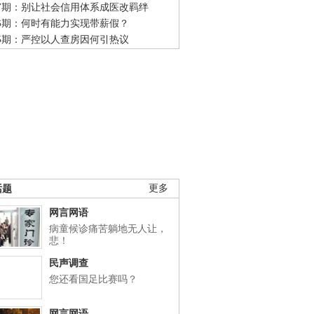
47期：别让社会信用体系成医改羁绊
46期：何时有能力实现带薪假？
45期：严控以人查房因何引热议
话题
更多
网言网语
病童候诊痛苦躺地无人让，
悲！
民声调查
您还看国足比赛吗？
网言网语