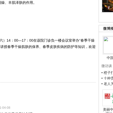
润燥、丰肌泽肤的作用。
微博
14：00―17：00在该院门诊负一楼会议室举办“春季干燥
列讲授春季干燥肌肤的保养、春季皮肤疾病的防护等知识，欢迎
中
微访谈
• 橙
• 十
• 老
1-04-08
美丽中