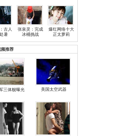
：古人
张泉灵：完成
爆红网络十大
处暑
冰桶挑战
正太萝莉
视频推荐
美国太空武器
军三体舰曝光