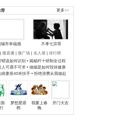
推荐
更多>>
国城市幸福感
不孝七宗罪
|
微直播
|
微广场
|
名人墙
|
排行榜
子打蜡该如何识别
• 揭秘歼十研制全过程
种贵人可遇不可求
• 抽烟是如何毁掉健康
人为病妻搭40米扶手
• 拒绝浪费从我做起
国·
梦想星搭
我要上春
开门大吉
行
档
晚