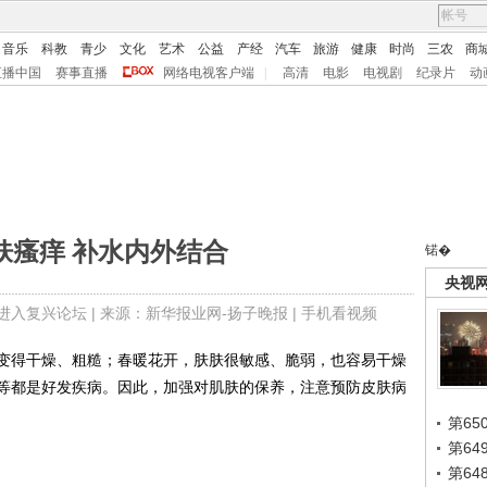
音乐
科教
青少
文化
艺术
公益
产经
汽车
旅游
健康
时尚
三农
商
直播中国
赛事直播
网络电视客户端
|
高清
电影
电视剧
纪录片
动
肤瘙痒 补水内外结合
锘�
央视
进入复兴论坛
| 来源：新华报业网-扬子晚报 |
手机看视频
得干燥、粗糙；春暖花开，肤肤很敏感、脆弱，也容易干燥
等都是好发疾病。因此，加强对肌肤的保养，注意预防皮肤病
第65
第6
第6