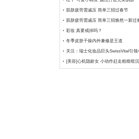
肌肤疲劳需减压 简单三招过春节
肌肤疲劳需减压 简单三招焕然一新过
彩妆 真要戒掉吗？
冬季皮肤干燥内外兼修是王道
关注：瑞士化妆品巨头SwissVital
[美容]心机隐龄女 小动作赶走粗糙暗