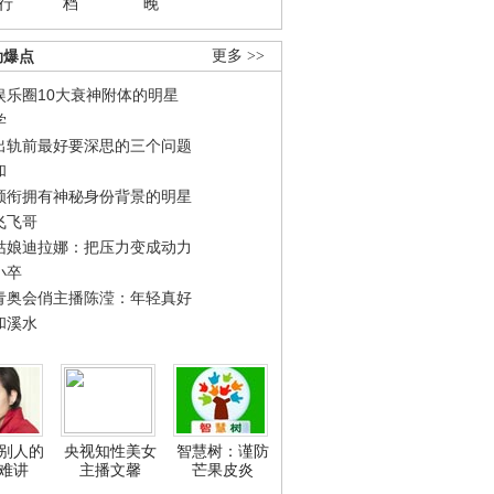
行
档
晚
劲爆点
更多 >>
娱乐圈10大衰神附体的明星
学
出轨前最好要深思的三个问题
和
领衔拥有神秘身份背景的明星
飞飞哥
姑娘迪拉娜：把压力变成动力
小卒
青奥会俏主播陈滢：年轻真好
和溪水
别人的
央视知性美女
智慧树：谨防
难讲
主播文馨
芒果皮炎