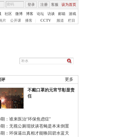
登录
注册
客服
设为首页
城
社区
微博
博客
论坛
访谈
邮箱
游戏
画片
公开课
播客
|
CCTV
频道
栏目
网评
更多
不戴口罩的元宵节彰显责
任
0期：谁来医治“环保焦虑症”
49期：无视公厕现状谈苍蝇是本末倒置
48期：环保逼出真相才能唤回碧水蓝天