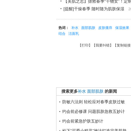
【美肌之志】拯救春季“干物女”！定
[提醒]干燥春季 随时随为肌肤保湿
2
热词：
补水
面部肌肤
皮肤瘙痒
保湿效果
结合
洁面乳
【
打印
】【
我要纠错
】【
复制链接
搜索更多
补水
面部肌肤
的新闻
防敏六法则 轻松应对春季皮肤过敏
约会前必修课 问题肌肤急救五妙计
约会前紧急护肤五妙计
松下“可爱小精灵”施法打造完美肌肤