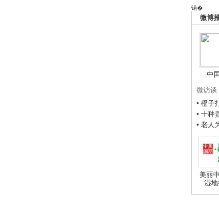
锘�
微博
中
微访谈
• 橙
• 十
• 老
美丽中
湿地