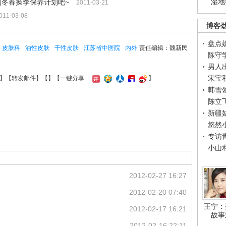
湿地
制冬春换季保养计划吧~
2011-03-21
011-03-08
博客
盘点
皮肤科
油性皮肤
干性皮肤
江苏省中医院
内外
责任编辑：魏新民
陈守
男人
宋宝
】【
转发邮件
】【
】
【一键分享
】
韩雪
陈立
新疆
悠然
专访
小山
2012-02-27 16:27
2012-02-20 07:40
王宁：
2012-02-17 16:21
故事
2012-02-16 22:11