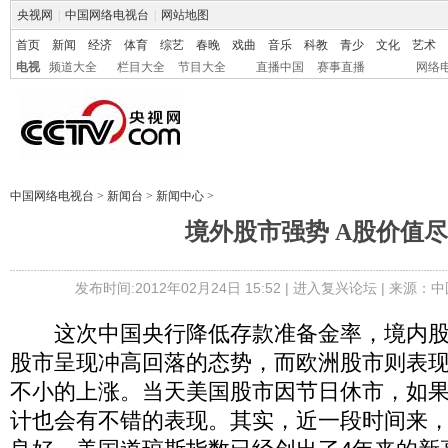
央视网
|
中国网络电视台
|
网站地图
首页
新闻
经济
体育
综艺
春晚
戏曲
音乐
科教
青少
文化
艺术
电视
频道大全
栏目大全
节目大全
直播中国
赛事直播
网络
中国网络电视台
>
新闻台
>
新闻中心
>
境外股市强势 A股价值
发布时间:2012年02月24日 15:52 |
进入复兴论坛
| 来源：中
这次中国央行降低存款准备金率，境内股
股市呈现冲高回落的态势，而欧洲股市则表
不小的上涨。当天美国股市因节日休市，如
计也会有不错的表现。其实，近一段时间来