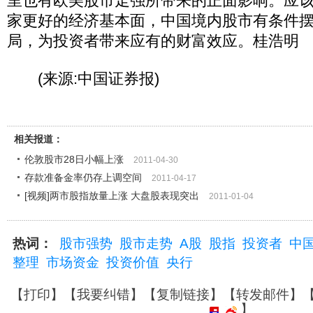
里也有欧美股市走强所带来的正面影响。应
家更好的经济基本面，中国境内股市有条件
局，为投资者带来应有的财富效应。桂浩明
(来源:中国证券报)
相关报道：
伦敦股市28日小幅上涨
2011-04-30
存款准备金率仍存上调空间
2011-04-17
[视频]两市股指放量上涨 大盘股表现突出
2011-01-04
热词：
股市强势
股市走势
A股
股指
投资者
中
整理
市场资金
投资价值
央行
【
打印
】【
我要纠错
】【
复制链接
】【
转发邮件
】
】