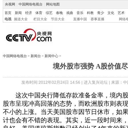
央视网
|
中国网络电视台
|
网站地图
首页
新闻
经济
体育
综艺
春晚
戏曲
音乐
科教
青少
文化
艺术
电视
频道大全
栏目大全
节目大全
直播中国
赛事直播
网络
中国网络电视台
>
新闻台
>
新闻中心
>
境外股市强势 A股价值
发布时间:2012年02月24日 14:56 |
进入复兴论坛
| 来源：中
这次中国央行降低存款准备金率，境内股
股市呈现冲高回落的态势，而欧洲股市则表
不小的上涨。当天美国股市因节日休市，如
计也会有不错的表现。其实，近一段时间来