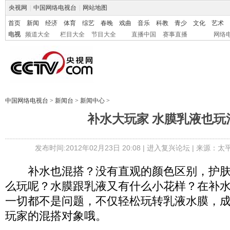
央视网
|
中国网络电视台
|
网站地图
首页
新闻
经济
体育
综艺
春晚
戏曲
音乐
科教
青少
文化
艺术
电视
频道大全
栏目大全
节目大全
直播中国
赛事直播
网络
中国网络电视台
>
新闻台
>
新闻中心
>
补水大玩家 水膜乳液也玩
发布时间:2012年02月23日 20:08 |
进入复兴论坛
| 来源：太
补水也混搭？没有直观的颜色区别，护肤
么玩呢？水膜跟乳液又有什么小花样？在补
一切都不是问题，不仅轻松玩转乳液水膜，
玩家的混搭对象哦。