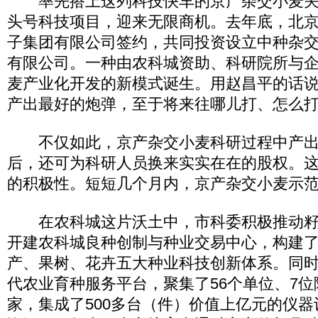
率先搭上这列科技快车的京产杂交小麦关
头号科技项目，迎来无限商机。去年底，北
子集团有限公司签约，共同投资设立中种杂
有限公司。一种由农科城资助、科研院所与
麦产业化开发的新模式诞生。用赵昌平的话说
产出最好的炮弹，至于将来往哪儿打、怎么打
不仅如此，京产杂交小麦科研过程中产出
后，还可为科研人员换来实实在在的股权。
的积极性。短短几个月内，京产杂交小麦示范
在农科城这片沃土中，市科委积极推动籽
开建农科城良种创制与种业交易中心，构建
产、果树、花卉五大种业科技创新体系。同
代农业育种服务平台，聚集了56个单位、7位
家，集成了500多台（件）价值上亿元的仪器