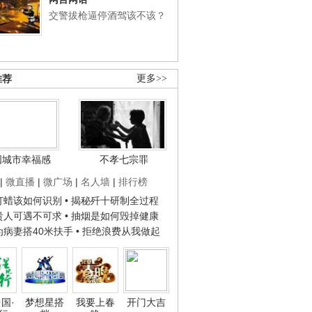
交警拔枪逼停酒驾该不该？
推荐
更多>>
国城市幸福感
不孝七宗罪
|
微直播
|
微广场
|
名人墙
|
排行榜
子打蜡该如何识别
• 揭秘歼十研制全过程
种贵人可遇不可求
• 抽烟是如何毁掉健康
人为病妻搭40米扶手
• 拒绝浪费从我做起
国·
梦想星搭
我要上春
开门大吉