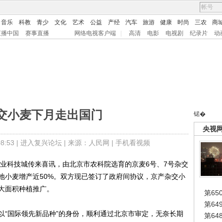
音乐
科教
青少
文化
艺术
公益
产经
汽车
旅游
健康
时尚
三农
商
直播中国
赛事直播
网络电视客户端
|
高清
电影
电视剧
纪录片
动
交小麦下月走出国门
锘�
央视
:53 |
进入复兴论坛
| 来源：人民网 |
手机看视频
科技城传来喜讯，由北京市农科院选育的京麦6号、7号杂交
地小麦增产近50%。双方现已签订了政府间协议，京产杂交小
大面积种植推广。
第65
第6
“国际领先新品种”的身份，顺利通过北京市审定，无奈长期
第6