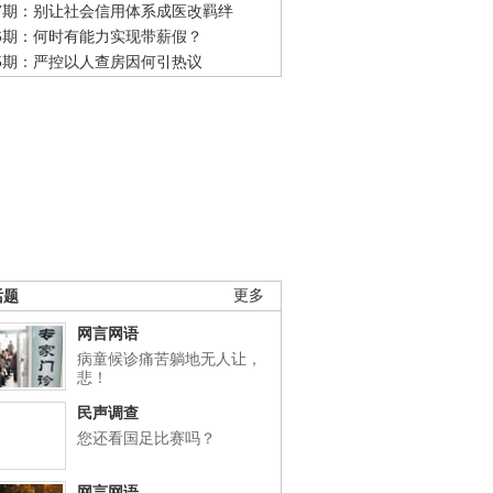
47期：别让社会信用体系成医改羁绊
46期：何时有能力实现带薪假？
45期：严控以人查房因何引热议
话题
更多
网言网语
病童候诊痛苦躺地无人让，
悲！
民声调查
您还看国足比赛吗？
网言网语