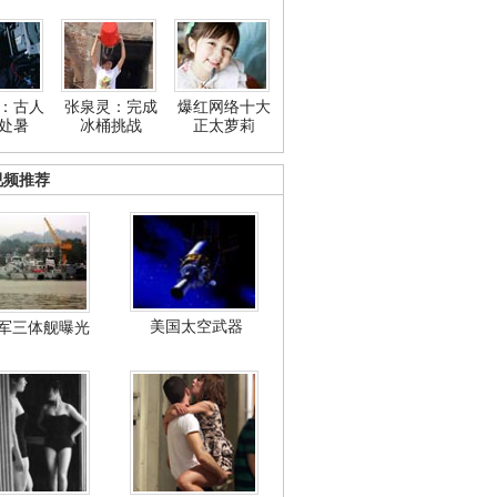
：古人
张泉灵：完成
爆红网络十大
处暑
冰桶挑战
正太萝莉
视频推荐
美国太空武器
军三体舰曝光