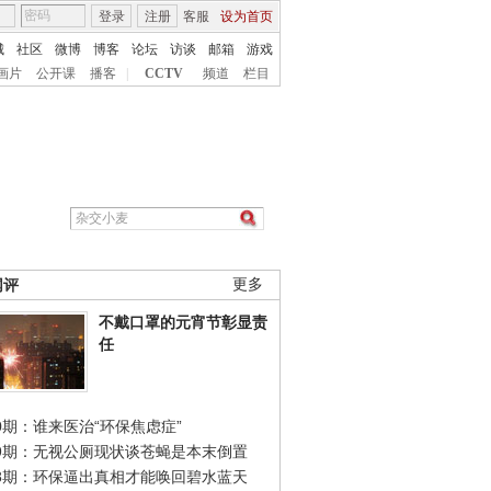
登录
注册
客服
设为首页
城
社区
微博
博客
论坛
访谈
邮箱
游戏
画片
公开课
播客
|
CCTV
频道
栏目
网评
更多
不戴口罩的元宵节彰显责
任
0期：谁来医治“环保焦虑症”
49期：无视公厕现状谈苍蝇是本末倒置
48期：环保逼出真相才能唤回碧水蓝天