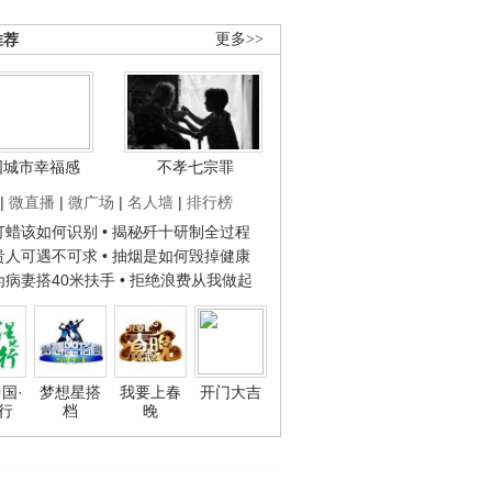
推荐
更多>>
国城市幸福感
不孝七宗罪
|
微直播
|
微广场
|
名人墙
|
排行榜
子打蜡该如何识别
• 揭秘歼十研制全过程
种贵人可遇不可求
• 抽烟是如何毁掉健康
人为病妻搭40米扶手
• 拒绝浪费从我做起
国·
梦想星搭
我要上春
开门大吉
行
档
晚