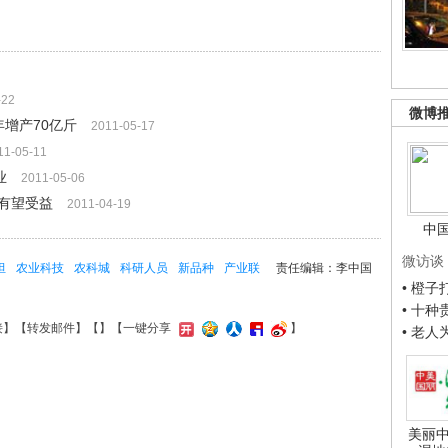
-22
微博
增产70亿斤
2011-05-17
11-05-11
业
2011-05-06
有望受益
2011-04-19
中
微访谈
坦
农业科技
农科城
科研人员
新品种
产业联
责任编辑：李中国
• 橙
• 十
接
】【
转发邮件
】【
】
【一键分享
】
• 老
美丽中