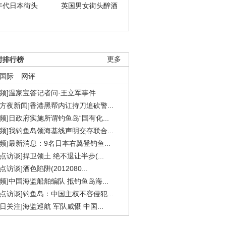
年代日本街头
英国男女街头醉酒
时排行榜
更多
国际
网评
视频]温家宝答记者问·王立军事件
东方夜新闻]香港黑帮内讧持刀追砍警...
视频]日政府实施所谓钓鱼岛“国有化...
视频]我钓鱼岛领海基线声明交存联合...
视频]最新消息：9名日本右翼登钓鱼...
焦点访谈]捍卫领土 绝不退让半步(...
点访谈]酒色陷阱(2012080...
视频]中国海监船舶编队 抵钓鱼岛海...
焦点访谈]钓鱼岛：中国主权不容侵犯...
今日关注]海监巡航 军队威慑 中国...