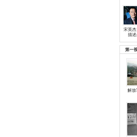
宋英杰
描述
第一
解放