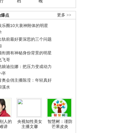
行
档
晚
劲爆点
更多 >>
娱乐圈10大衰神附体的明星
学
出轨前最好要深思的三个问题
和
领衔拥有神秘身份背景的明星
飞飞哥
姑娘迪拉娜：把压力变成动力
小卒
青奥会俏主播陈滢：年轻真好
和溪水
别人的
央视知性美女
智慧树：谨防
难讲
主播文馨
芒果皮炎