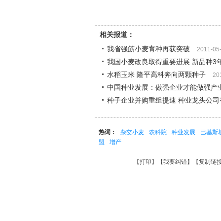
相关报道：
我省强筋小麦育种再获突破
2011-05
我国小麦改良取得重要进展 新品种3年
水稻玉米 隆平高科奔向两颗种子
20
中国种业发展：做强企业才能做强产
种子企业并购重组提速 种业龙头公司
热词：
杂交小麦
农科院
种业发展
巴基斯
盟
增产
【
打印
】【
我要纠错
】【
复制链