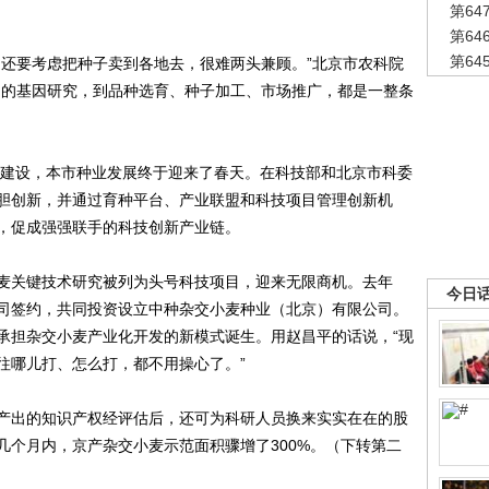
第6
第6
第6
还要考虑把种子卖到各地去，很难两头兼顾。”北京市农科院
初的基因研究，到品种选育、种子加工、市场推广，都是一整条
建设，本市种业发展终于迎来了春天。在科技部和北京市科委
胆创新，并通过育种平台、产业联盟和科技项目管理创新机
，促成强强联手的科技创新产业链。
关键技术研究被列为头号科技项目，迎来无限商机。去年
今日
司签约，共同投资设立中种杂交小麦种业（北京）有限公司。
承担杂交小麦产业化开发的新模式诞生。用赵昌平的话说，“现
往哪儿打、怎么打，都不用操心了。”
出的知识产权经评估后，还可为科研人员换来实实在在的股
几个月内，京产杂交小麦示范面积骤增了300%。（下转第二