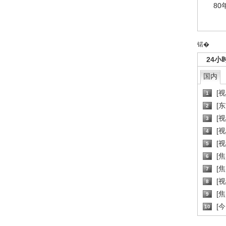
80
锘�
24小
国内
[
1
[
2
[
3
[
4
[
5
[
6
[焦
7
[
8
[
9
[
10