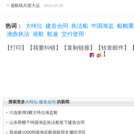
巡航练兵迎大运
2011-02-26
热词：
大吨位
建造合同
执法船
中国海监
船舶重
渔政执法
巡航
航速
交付使用
【
打印
】【
我要纠错
】【
复制链接
】【
转发邮件
】
】
搜索更多
大吨位
建造合同
的新闻
大连新增3艘大吨位海监船
山东两艘千吨级海监执法船签下建造合同
我省建1000吨级海监船巡航我专属经济区