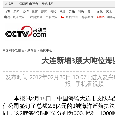
央视网
|
中国网络电视台
|
网站地图
首页
新闻
经济
体育
综艺
春晚
戏曲
音乐
科教
青少
文化
艺术
电视
频道大全
栏目大全
节目大全
直播中国
赛事直播
网络
中国网络电视台
>
新闻台
>
新闻中心
>
大连新增3艘大吨位海
发布时间:2012年02月20日 10:07 |
进入复兴
报 |
手机看视频
本报讯2月15日，中国海监大连市支队与
任公司签订了总额2.6亿元的3艘海洋巡航执
同，这3艘海监船吨位分别为600吨级、1000