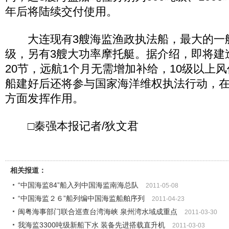
年后将陆续交付使用。
大连现有3艘海监渔政执法船，最大的一艘
级，另有3艘大功率摩托艇。据介绍，即将建
20节，远航1个月无需增加补给，10级以上
船建好后还将参与国家海洋维权执法行动，
方面发挥作用。
□秦强本报记者/狄文君
相关报道：
“中国海监84”船入列中国海监南海总队
2011-05-08
“中国海监２６”船列编中国海监船舶序列
2011-04-23
闽粤海事部门联合巡查台湾海峡 泉州湾水域成重点
2011-03-30
我海监3300吨级新船下水 装备先进搭载直升机
2011-03-03