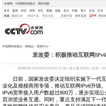
央视网
|
中国网络电视台
|
网站地图
首页
新闻
经济
体育
综艺
春晚
戏曲
音乐
科教
青少
文化
艺术
电视
频道大全
栏目大全
节目大全
直播中国
赛事直播
网络
中国网络电视台
>
新闻台
>
新闻中心
>
发改委：积极推动互联网IPv
发布时间:2012年02月20日 01:36 |
进入复兴论坛
| 来源：中
日前，国家发改委决定组织实施下一代互
业化及规模商用专项，推动互联网IPv6升级。
IPv6宽带接入用户数超过800万，逐步实现公众网
页浏览业务互通。同时，重点支持满足下一