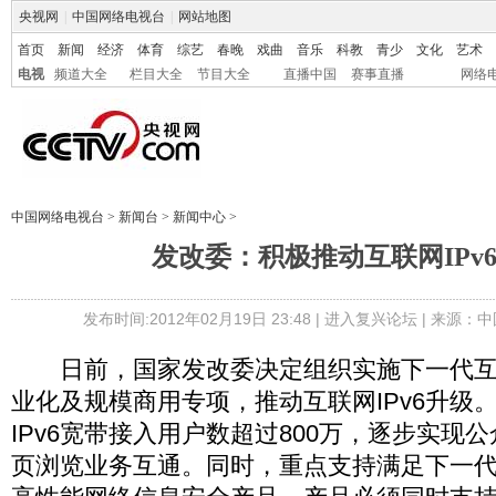
央视网
|
中国网络电视台
|
网站地图
首页
新闻
经济
体育
综艺
春晚
戏曲
音乐
科教
青少
文化
艺术
电视
频道大全
栏目大全
节目大全
直播中国
赛事直播
网络
中国网络电视台
>
新闻台
>
新闻中心
>
发改委：积极推动互联网IPv
发布时间:2012年02月19日 23:48 |
进入复兴论坛
| 来源：中
日前，国家发改委决定组织实施下一代互
业化及规模商用专项，推动互联网IPv6升级。
IPv6宽带接入用户数超过800万，逐步实现公众网
页浏览业务互通。同时，重点支持满足下一