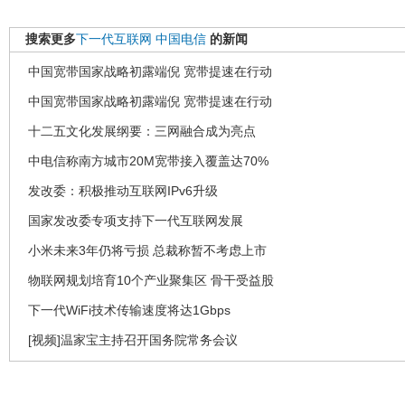
搜索更多
下一代互联网
中国电信
的新闻
中国宽带国家战略初露端倪 宽带提速在行动
中国宽带国家战略初露端倪 宽带提速在行动
十二五文化发展纲要：三网融合成为亮点
中电信称南方城市20M宽带接入覆盖达70%
发改委：积极推动互联网IPv6升级
国家发改委专项支持下一代互联网发展
小米未来3年仍将亏损 总裁称暂不考虑上市
物联网规划培育10个产业聚集区 骨干受益股
下一代WiFi技术传输速度将达1Gbps
[视频]温家宝主持召开国务院常务会议