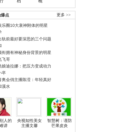
行
档
晚
劲爆点
更多 >>
娱乐圈10大衰神附体的明星
学
出轨前最好要深思的三个问题
和
领衔拥有神秘身份背景的明星
飞飞哥
姑娘迪拉娜：把压力变成动力
小卒
青奥会俏主播陈滢：年轻真好
和溪水
别人的
央视知性美女
智慧树：谨防
难讲
主播文馨
芒果皮炎