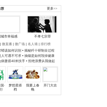
推荐
更多>>
国城市幸福感
不孝七宗罪
|
微直播
|
微广场
|
名人墙
|
排行榜
子打蜡该如何识别
• 揭秘歼十研制全过程
种贵人可遇不可求
• 抽烟是如何毁掉健康
人为病妻搭40米扶手
• 拒绝浪费从我做起
国·
梦想星搭
我要上春
开门大吉
行
档
晚