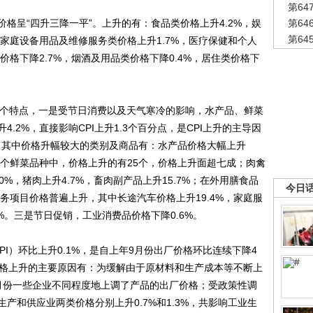
第6
呈“四升三降一平”。上升的有：食品类价格上升4.2%，娱
第6
第6
，家庭设备用品及维修服务类价格上升1.7%，医疗保健和个人
价格下降2.7%，烟酒及用品类价格下降0.4%，居住类价格下
个特点，一是受节日消费以及天气寒冷的影响，水产品、鲜菜
.2%，直接影响CPI上升1.3个百分点，是CPI上升的主导因
平。其中价格升幅较大的类别及商品有：水产品价格大幅上升
的33个鲜菜品种中，价格上升的有25个，价格上升面超七成；肉禽
0%，猪肉上升4.7%，畜肉副产品上升15.7%；在外用膳食品
今日
服务项目价格普遍上升，其中长途汽车价格上升19.4%，家庭服
8%。三是节日促销，工业消费品价格下降0.6%。
）环比上升0.1%，是自上年9月份出厂价格环比连续下降4
价格上升的主要原因有：为缓解由于原材料和生产成本等不断上
月份一些企业不同程度地上调了产品的出厂价格；受政策性调
产和供应业两类价格分别上升0.7%和1.3%，共影响工业生