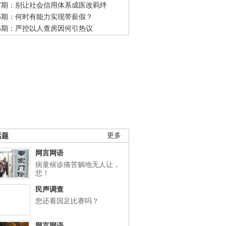
47期：别让社会信用体系成医改羁绊
46期：何时有能力实现带薪假？
45期：严控以人查房因何引热议
话题
更多
网言网语
病童候诊痛苦躺地无人让，
悲！
民声调查
您还看国足比赛吗？
网言网语