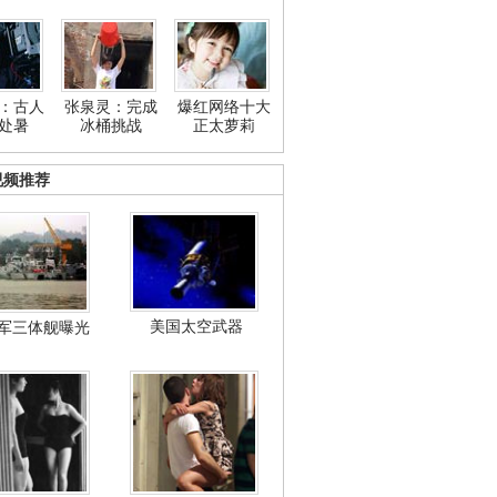
：古人
张泉灵：完成
爆红网络十大
处暑
冰桶挑战
正太萝莉
视频推荐
美国太空武器
军三体舰曝光