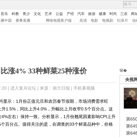
音乐
科教
青少
文化
艺术
公益
产经
汽车
旅游
健康
时尚
三农
商
直播中国
赛事直播
网络电视客户端
|
高清
电影
电视剧
纪录片
动
比涨4% 33种鲜菜25种涨价
锘�
央视
20 |
进入复兴论坛
| 来源：南方日报 |
手机看视频
显示：1月份正值元旦和农历春节假期，市场消费需求旺
升1.5%，同比上升4.0%，升幅比上月收窄0.5个百分点。这
在4%左右）保持一致。分析显示，1月份翘尾因素影响CPI上升
第65
1.5个百分点。值得关注的是，在调查的33个鲜菜品种中，价格
第6
第6