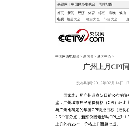
央视网
|
中国网络电视台
|
网站地图
首页
新闻
经济
体育
综艺
春晚
戏曲
电视
频道大全
栏目大全
节目大全
中国网络电视台
>
新闻台
>
新闻中心
>
广州上月CPI同
发布时间:2012年02月14日 17:
国家统计局广州调查队日前公布的资料
盛，广州城市居民消费价格（CPI）环比上
与广州刚确定的年度CPI调控目标（控制
2.5个百分点，新涨价因素影响CPI上升
上升的有25个，价格上升面超七成。