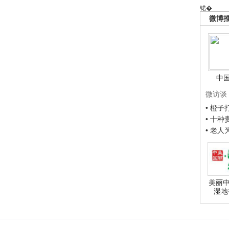
锘�
微博
中
微访谈
• 橙
• 十
• 老
美丽中
湿地