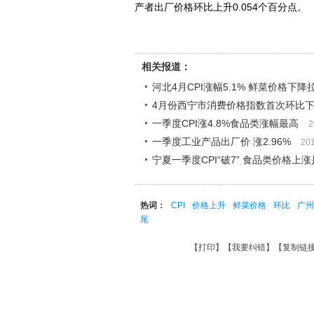
产者出厂价格环比上升0.054个百分点。
相关报道：
河北4月CPI涨幅5.1% 鲜菜价格下降
4月份西宁市消费价格指数首次环比
一季度CPI涨4.8%食品类涨幅最高
2
一季度工业产品出厂价 涨2.96%
20
宁夏一季度CPI“破7” 食品类价格上
热词：
CPI
价格上升
鲜菜价格
环比
广州
尾
【
打印
】【
我要纠错
】【
复制链