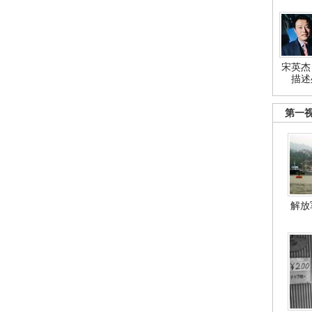
宋英杰
描述
第一
解放