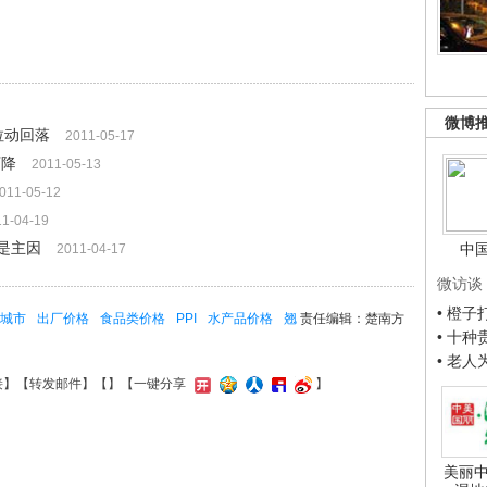
微博
拉动回落
2011-05-17
下降
2011-05-13
011-05-12
11-04-19
涨是主因
中
2011-04-17
微访谈
• 橙
城市
出厂价格
食品类价格
PPI
水产品价格
翘
责任编辑：楚南方
• 十
• 老
接
】【
转发邮件
】【
】
【一键分享
】
美丽中