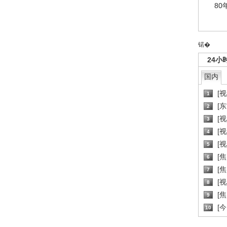
80
锘�
24小
国内
[
1
[
2
[
3
[
4
[
5
[
6
[焦
7
[
8
[
9
[
10