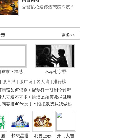
交警拔枪逼停酒驾该不该？
推荐
更多>>
国城市幸福感
不孝七宗罪
|
微直播
|
微广场
|
名人墙
|
排行榜
子打蜡该如何识别
• 揭秘歼十研制全过程
种贵人可遇不可求
• 抽烟是如何毁掉健康
人为病妻搭40米扶手
• 拒绝浪费从我做起
国·
梦想星搭
我要上春
开门大吉