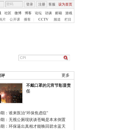
登录
注册
客服
设为首页
城
社区
微博
博客
论坛
访谈
邮箱
游戏
画片
公开课
播客
|
CCTV
频道
栏目
网评
更多
不戴口罩的元宵节彰显责
任
0期：谁来医治“环保焦虑症”
49期：无视公厕现状谈苍蝇是本末倒置
48期：环保逼出真相才能唤回碧水蓝天