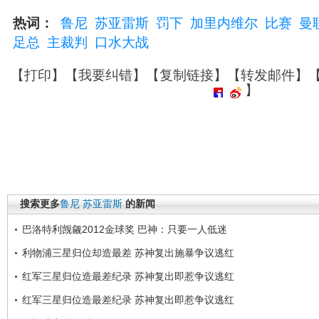
热词：
鲁尼
苏亚雷斯
罚下
加里内维尔
比赛
曼
足总
主裁判
口水大战
【
打印
】【
我要纠错
】【
复制链接
】【
转发邮件
】
】
搜索更多
鲁尼
苏亚雷斯
的新闻
巴洛特利觊觎2012金球奖 巴神：只要一人低迷
利物浦三星归位却造最差 苏神复出施暴争议逃红
红军三星归位造最差纪录 苏神复出即惹争议逃红
红军三星归位造最差纪录 苏神复出即惹争议逃红