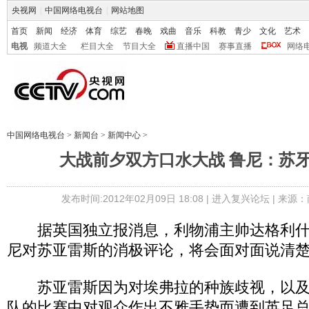
央视网
|
中国网络电视台
|
网站地图
首页
新闻
经济
体育
综艺
春晚
戏曲
音乐
科教
青少
文化
艺术
电视
频道大全
栏目大全
节目大全
直播中国
赛事直播
网络
中国网络电视台
>
新闻台
>
新闻中心
>
大战前夕双方口水大战 鲁尼：苏
发布时间:2012年02月09日 18:08 |
进入复兴论坛
| 来源：
据英国独立报消息，利物浦主帅达格利什
尼对苏亚雷斯的消极评论，将会面对面说清
苏亚雷斯因为对埃弗拉的种族歧视，以及
队的比赛中对观众作出不雅手势而遭到英足