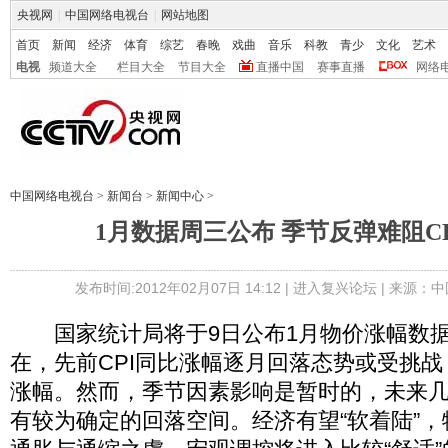
央视网
|
中国网络电视台
|
网站地图
首页
新闻
经济
体育
综艺
春晚
戏曲
音乐
科教
青少
文化
艺术
电视
频道大全
栏目大全
节目大全
直播中国
赛事直播
网络
中国网络电视台
>
新闻台
>
新闻中心
>
1月数据周三公布 季节反弹难阻C
发布时间:2012年02月07日 14:12 |
进入复兴论坛
| 来源：中
国家统计局将于9日公布1月物价涨幅数据
在，先前CPI同比涨幅逐月回落态势或受挑
涨幅。然而，季节因素影响是暂时的，未来几
有较为确定的回落空间。经济有望“软着陆”