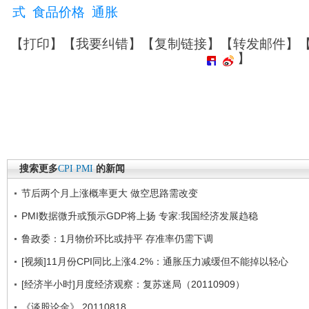
式
食品价格
通胀
【
打印
】【
我要纠错
】【
复制链接
】【
转发邮件
】
】
搜索更多
CPI
PMI
的新闻
节后两个月上涨概率更大 做空思路需改变
PMI数据微升或预示GDP将上扬 专家:我国经济发展趋稳
鲁政委：1月物价环比或持平 存准率仍需下调
[视频]11月份CPI同比上涨4.2%：通胀压力减缓但不能掉以轻心
[经济半小时]月度经济观察：复苏迷局（20110909）
《谈股论金》 20110818