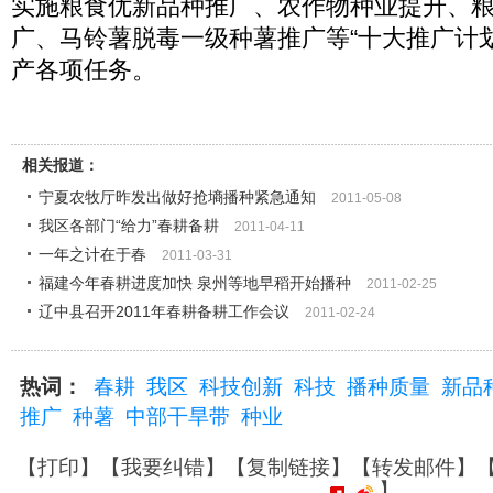
实施粮食优新品种推广、农作物种业提升、
广、马铃薯脱毒一级种薯推广等“十大推广计
产各项任务。
相关报道：
宁夏农牧厅昨发出做好抢墒播种紧急通知
2011-05-08
我区各部门“给力”春耕备耕
2011-04-11
一年之计在于春
2011-03-31
福建今年春耕进度加快 泉州等地早稻开始播种
2011-02-25
辽中县召开2011年春耕备耕工作会议
2011-02-24
热词：
春耕
我区
科技创新
科技
播种质量
新品
推广
种薯
中部干旱带
种业
【
打印
】【
我要纠错
】【
复制链接
】【
转发邮件
】
】