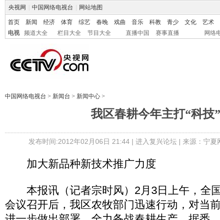
央视网
|
中国网络电视台
|
网站地图
首页
新闻
经济
体育
综艺
春晚
戏曲
音乐
科教
青少
文化
艺术
电视
频道大全
栏目大全
节目大全
直播中国
赛事直播
网络
中国网络电视台
>
新闻台
>
新闻中心
>
我区春耕今年主打“科技
发布时间:2012年02月06日 21:44 |
进入复兴论坛
| 来源：宁夏
加大新品种新技术推广力度
本报讯（记者宗时风）2月3日上午，全国
会议召开后，我区农牧部门迅速行动，对当
进一步做出部署，全力备战春耕生产。据悉