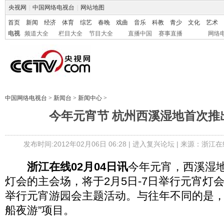
央视网
|
中国网络电视台
|
网站地图
首页
新闻
经济
体育
综艺
春晚
戏曲
音乐
科教
青少
文化
艺术
电视
频道大全
栏目大全
节目大全
直播中国
赛事直播
网络
中国网络电视台
>
新闻台
>
新闻中心
>
今年元宵节 杭州西溪湿地首次推
发布时间:2012年02月06日 06:28 |
进入复兴论坛
| 来源：浙江在
浙江在线02月04日讯
今年元宵，西溪湿
灯会的主会场，将于2月5日-7日举行元宵灯会
举行元宵游园会主题活动。与往年不同的是，
船夜游”项目。