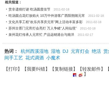
相关报道：
赏非遗猜灯谜 吃汤圆度佳节
2011-02-18
吃汤圆点花灯放焰火 10万中外游客广西阳朔闹元宵
2011-02-18
文化共享工程“欢乐共享庆元宵”网上活动丰富多彩
2011-02-18
苏州古胥门元宵灯会亮灯 万人争睹“人间仙境”
2011-02-18
泉州花灯传承人元宵忙 产品远销港台与南洋
2011-02-17
热词：
杭州西溪湿地
湿地
DJ
元宵灯会
绝活
赏
间手工艺
花式调酒
小魔术
【
打印
】【
我要纠错
】【
复制链接
】【
转发邮件
】
】