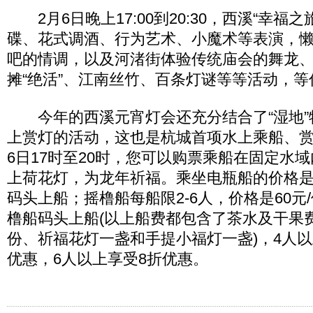
2月6日晚上17:00到20:30，西溪“幸福之
碟、花式调酒、行为艺术、小魔术等表演，
吧的情调，以及河渚街体验传统庙会的舞龙
摊“绝活”、江南丝竹、百条灯谜等等活动，等
今年的西溪元宵灯会还充分结合了“湿地”
上赏灯的活动，这也是杭城首项水上乘船、赏
6日17时至20时，您可以购票乘船在固定水
上荷花灯，为龙年祈福。乘坐电瓶船的价格是6
码头上船；摇橹船每船限2-6人，价格是60元
橹船码头上船(以上船费都包含了茶水及干果
份、祈福花灯一盏和手提小福灯一盏)，4人以
优惠，6人以上享受8折优惠。