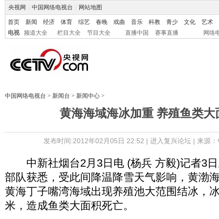
央视网
|
中国网络电视台
|
网站地图
首页
新闻
经济
体育
综艺
春晚
戏曲
音乐
科教
青少
文化
艺术
电视
频道大全
栏目大全
节目大全
直播中国
赛事直播
网络
中国网络电视台
>
新闻台
>
新闻中心
>
黄海海域海冰加重 养殖鱼类大
发布时间:2012年02月05日 22:52 |
进入复兴论坛
| 来源：
中新社烟台2月3日电 (杨兵 方毅)记者3
部队获悉，受此间降温降雪天气影响，黄渤
黄海丁子嘴湾海域出现养殖池大范围结冰，冰
米，造成鱼类大面积死亡。