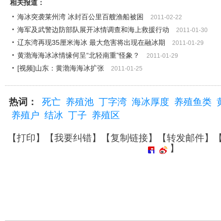
相关报道：
海冰突袭莱州湾 冰封百公里百艘渔船被困
2011-02-22
海军及武警边防部队展开冰情调查和海上救援行动
2011-01-30
辽东湾再现35厘米海冰 最大危害将出现在融冰期
2011-01-29
黄渤海海冰冰情缘何呈“北轻南重”怪象？
2011-01-29
[视频]山东：黄渤海海冰扩张
2011-01-25
热词：
死亡
养殖池
丁字湾
海冰厚度
养殖鱼类
养殖户
结冰
丁子
养殖区
【
打印
】【
我要纠错
】【
复制链接
】【
转发邮件
】
】