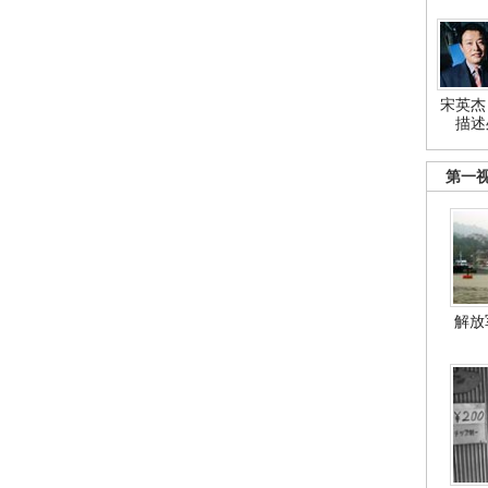
宋英杰
描述
第一
解放