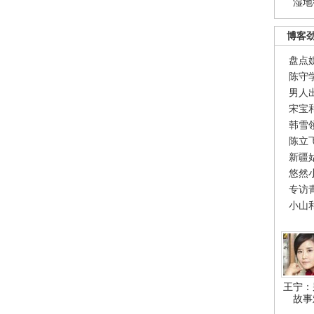
湿地
博客
盘点
陈守
男人
宋宝
韩雪
陈立
新疆
悠然
专访
小山
王宁：
故事