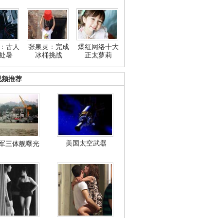
：古人
张泉灵：完成
爆红网络十大
处暑
冰桶挑战
正太萝莉
视频推荐
美国太空武器
军三体舰曝光