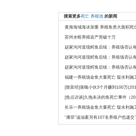
搜索更多
死亡
养殖池
的新闻
黄海海域海冰加重 养殖鱼类大面积死
苏州水蛭养殖亩产突破十万
赵家沟河道现鳄鱼后续：养殖场否认
赵家沟河道现鳄鱼后续：养殖场否认
赵家沟河道现鳄鱼后续：养殖场否认
福建一养殖场金鱼大量死亡 疑水利施
[致富经]落魄小伙3个月赚到100万(2012
[焦点访谈]久拖未决的鱼死亡事件（201
长乐一养殖场金鱼大量死亡 疑水利施
“康菲”溢油案另有107名养殖户也递交