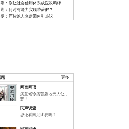
47期：别让社会信用体系成医改羁绊
46期：何时有能力实现带薪假？
45期：严控以人查房因何引热议
话题
更多
网言网语
病童候诊痛苦躺地无人让，
悲！
民声调查
您还看国足比赛吗？
网言网语