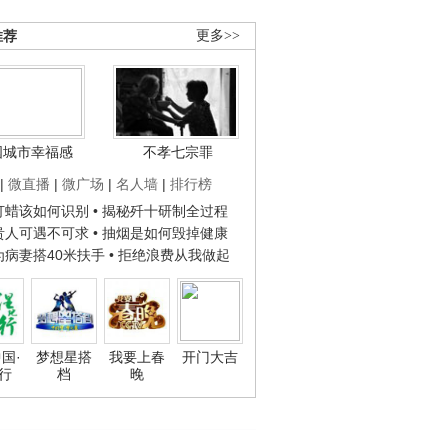
推荐
更多>>
国城市幸福感
不孝七宗罪
|
微直播
|
微广场
|
名人墙
|
排行榜
子打蜡该如何识别
• 揭秘歼十研制全过程
种贵人可遇不可求
• 抽烟是如何毁掉健康
人为病妻搭40米扶手
• 拒绝浪费从我做起
国·
梦想星搭
我要上春
开门大吉
行
档
晚