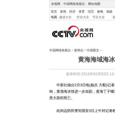
央视网
|
中国网络电视台
|
网站地图
首页
新闻
经济
体育
综艺
春晚
戏曲
电视
频道大全
栏目大全
节目大全
中国网络电视台
>
新闻台
>
中国图文
>
黄海海域海冰
发布时间:2012年02月03日 13:2
中新社烟台2月3日电(杨兵 方毅)记
响，黄渤海冰情进一步加剧，黄海丁子嘴
类大面积死亡。
此间边防民警邹国安3日上午对记者称