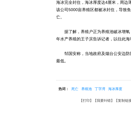
海冰完全封住，海冰厚度达4厘米，周边
该公司5000亩养殖区都被冰封住，导
亡。
据了解，养殖户正为养殖池破冰增氧，
年水产养殖的王子滨告诉记者，以往此海
邹国安称，当地政府及烟台公安边防部
最低。
热词：
死亡
养殖池
丁字湾
海冰厚度
【
打印
】【
我要纠错
】【
复制链