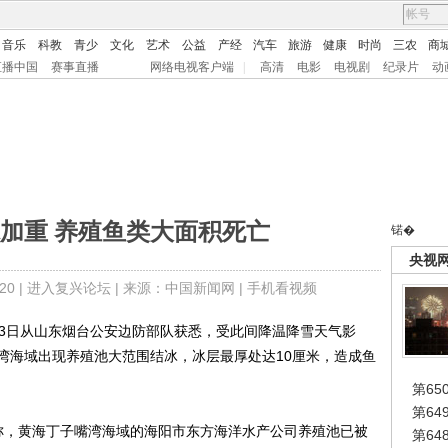
音乐
科教
青少
文化
艺术
公益
产经
汽车
旅游
健康
时尚
三农
商
直播中国
赛事直播
网络电视客户端
|
高清
电影
电视剧
纪录片
动
加重 养殖鱼类大面积死亡
锘�
央视
0 |
进入复兴论坛
| 来源：中国新闻网 |
手机看视频
者3日从山东烟台公安边防部队获悉，受此间降温降雪天气影
湾海域出现养殖池大范围结冰，冰层最厚处达10厘米，造成鱼
第65
第6
，黄海丁子嘴湾海域的海阳市东方海洋水产公司养殖池已被
第6