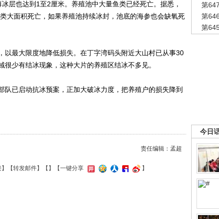
薄冰层也达到1至2厘米。养殖池中大量鱼类已经死亡。据悉，
第6
致鱼类大面积死亡，如果养殖池持续冰封，池底的海参也会缺氧死
第6
第6
以最大限度地降低损失。在丁字湾码头附近大山村已从事30
域很少有结冰现象，这种大片的养殖区结冰不多见。
队已启动抗冰预案，正加大破冰力度，把养殖户的损失降到
今日
责任编辑：孟超
接
】【
转发邮件
】【
】
【一键分享
】