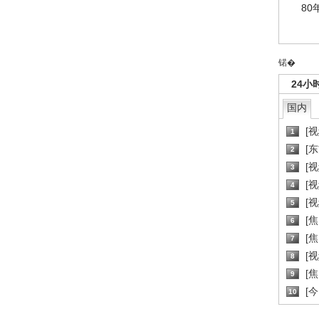
80
锘�
24小
国内
[
1
[
2
[
3
[
4
[
5
[
6
[焦
7
[
8
[
9
[
10