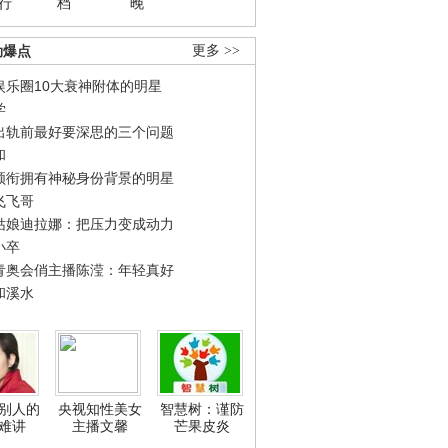
行
档
晚
劲爆点
更多 >>
娱乐圈10大衰神附体的明星
学
出轨前最好要深思的三个问题
和
领衔拥有神秘身份背景的明星
飞飞哥
姑娘迪拉娜：把压力变成动力
小卒
青奥会俏主播陈滢：年轻真好
和溪水
别人的
央视知性美女
智慧树：谨防
难讲
主播文馨
芒果皮炎