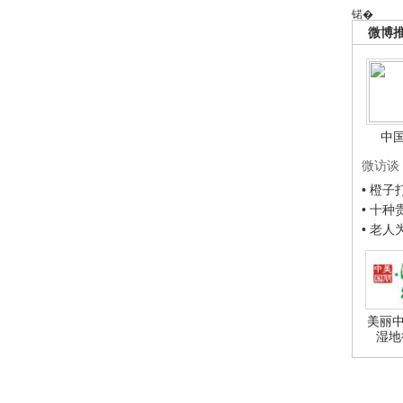
锘�
微博
中
微访谈
• 橙
• 十
• 老
美丽中
湿地