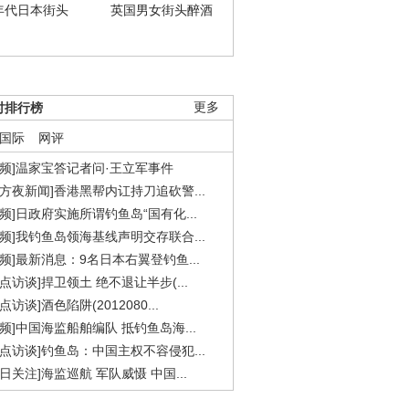
年代日本街头
英国男女街头醉酒
时排行榜
更多
国际
网评
视频]温家宝答记者问·王立军事件
东方夜新闻]香港黑帮内讧持刀追砍警...
视频]日政府实施所谓钓鱼岛“国有化...
视频]我钓鱼岛领海基线声明交存联合...
视频]最新消息：9名日本右翼登钓鱼...
焦点访谈]捍卫领土 绝不退让半步(...
点访谈]酒色陷阱(2012080...
视频]中国海监船舶编队 抵钓鱼岛海...
焦点访谈]钓鱼岛：中国主权不容侵犯...
今日关注]海监巡航 军队威慑 中国...