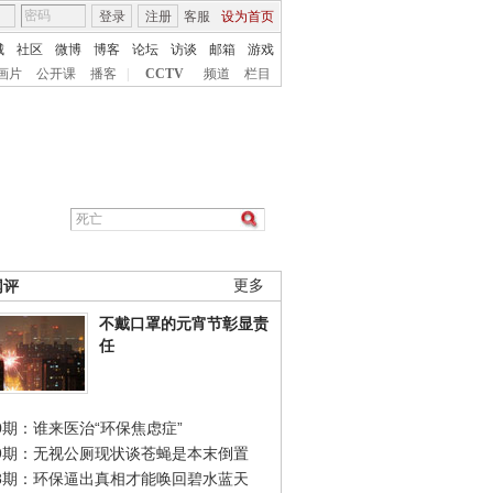
登录
注册
客服
设为首页
城
社区
微博
博客
论坛
访谈
邮箱
游戏
画片
公开课
播客
|
CCTV
频道
栏目
网评
更多
不戴口罩的元宵节彰显责
任
0期：谁来医治“环保焦虑症”
49期：无视公厕现状谈苍蝇是本末倒置
48期：环保逼出真相才能唤回碧水蓝天