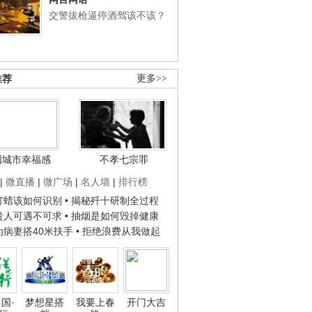
交警拔枪逼停酒驾该不该？
推荐
更多>>
国城市幸福感
不孝七宗罪
|
微直播
|
微广场
|
名人墙
|
排行榜
子打蜡该如何识别
• 揭秘歼十研制全过程
种贵人可遇不可求
• 抽烟是如何毁掉健康
人为病妻搭40米扶手
• 拒绝浪费从我做起
国·
梦想星搭
我要上春
开门大吉