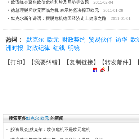
欧盟峰会聚焦欧债危机和埃及局势等议题
2011-02-04
德总理驳斥欧元面临危机 表示将坚决捍卫欧元
2011-01-29
默克尔新年讲话：摆脱危机德国经济走上健康之路
2011-01-01
热词：
默克尔
欧元
财政契约
贸易伙伴
访华
欧
洲时报
财政纪律
红线
明镜
【
打印
】【
我要纠错
】【
复制链接
】【
转发邮件
】
】
搜索更多
默克尔
欧元
的新闻
[投资晨会]默克尔：欧债危机不是欧元危机