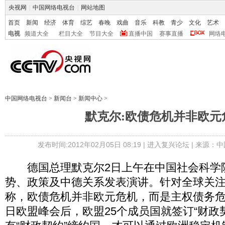
央视网
|
中国网络电视台
|
网站地图
首页
新闻
经济
体育
综艺
春晚
戏曲
音乐
科教
青少
文化
艺术
电视
频道大全
栏目大全
节目大全
直播中国
赛事直播
网络
中国网络电视台
>
新闻台
>
新闻中心
>
默克尔:欧债危机并非欧元
发布时间:2012年02月05日 08:19 |
进入复兴论坛
| 来源：中
德国总理默克尔2日上午在中国社会科学
势、政策及中德关系发表演讲。针对全球关
称，欧债危机并非欧元危机，而是主权债务危
日欧盟峰会后，欧盟25个成员国就签订“财政