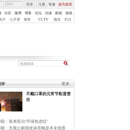
登录
注册
客服
设为首页
城
社区
微博
博客
论坛
访谈
邮箱
游戏
画片
公开课
播客
|
CCTV
频道
栏目
网评
更多
不戴口罩的元宵节彰显责
任
0期：谁来医治“环保焦虑症”
49期：无视公厕现状谈苍蝇是本末倒置