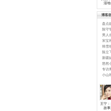
湿地
博客
盘点
陈守
男人
宋宝
韩雪
陈立
新疆
悠然
专访
小山
王宁：
故事