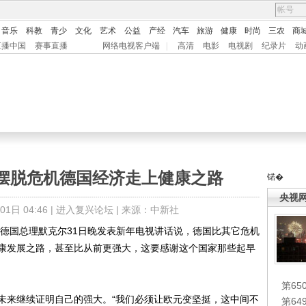
音乐
科教
青少
文化
艺术
公益
产经
汽车
旅游
健康
时尚
三农
商
直播中国
赛事直播
网络电视客户端
|
高清
电影
电视剧
纪录片
动
摆脱危机德国经济走上健康之路
锘�
央视
日 04:46 |
进入复兴论坛
| 来源：中新社
)德国总理默克尔31日晚发表新年电视讲话说，德国比其它危机
康发展之路，甚至比从前更强大，这要感谢这个国家那些起早
第65
来继续证明自己的强大。“我们必须让欧元变坚挺，这中间不
第6