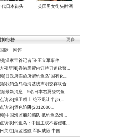
年代日本街头
英国男女街头醉酒
时排行榜
更多
国际
网评
视频]温家宝答记者问·王立军事件
东方夜新闻]香港黑帮内讧持刀追砍警...
视频]日政府实施所谓钓鱼岛“国有化...
视频]我钓鱼岛领海基线声明交存联合...
视频]最新消息：9名日本右翼登钓鱼...
焦点访谈]捍卫领土 绝不退让半步(...
点访谈]酒色陷阱(2012080...
视频]中国海监船舶编队 抵钓鱼岛海...
焦点访谈]钓鱼岛：中国主权不容侵犯...
今日关注]海监巡航 军队威慑 中国...