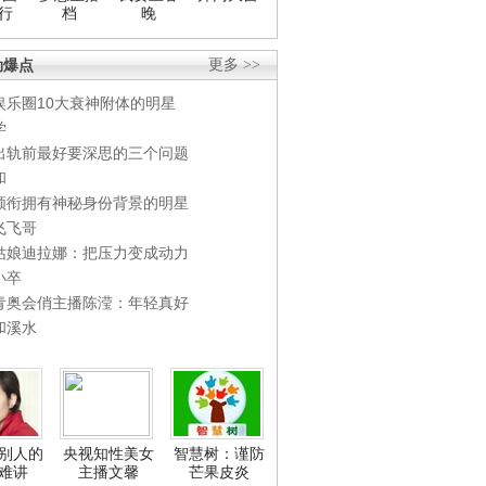
行
档
晚
劲爆点
更多 >>
娱乐圈10大衰神附体的明星
学
出轨前最好要深思的三个问题
和
领衔拥有神秘身份背景的明星
飞飞哥
姑娘迪拉娜：把压力变成动力
小卒
青奥会俏主播陈滢：年轻真好
和溪水
别人的
央视知性美女
智慧树：谨防
难讲
主播文馨
芒果皮炎