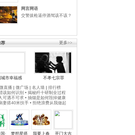
网言网语
交警拔枪逼停酒驾该不该？
推荐
更多>>
国城市幸福感
不孝七宗罪
微直播
|
微广场
|
名人墙
|
排行榜
打蜡该如何识别
• 揭秘歼十研制全过程
贵人可遇不可求
• 抽烟是如何毁掉健康
为病妻搭40米扶手
• 拒绝浪费从我做起
国·
梦想星搭
我要上春
开门大吉