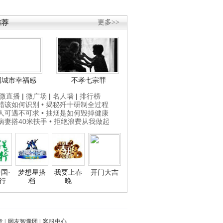
推荐
更多>>
国城市幸福感
不孝七宗罪
微直播
|
微广场
|
名人墙
|
排行榜
打蜡该如何识别
• 揭秘歼十研制全过程
贵人可遇不可求
• 抽烟是如何毁掉健康
为病妻搭40米扶手
• 拒绝浪费从我做起
国·
梦想星搭
我要上春
开门大吉
行
档
晚
意
|
网友智囊团
|
客服中心