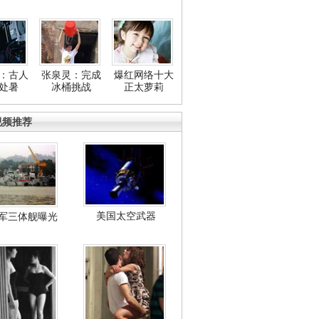
：古人
张泉灵：完成
爆红网络十大
处暑
冰桶挑战
正太萝莉
视频推荐
美国太空武器
军三体舰曝光