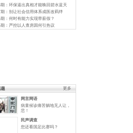
48期：环保逼出真相才能唤回碧水蓝天
47期：别让社会信用体系成医改羁绊
46期：何时有能力实现带薪假？
45期：严控以人查房因何引热议
话题
更多
网言网语
病童候诊痛苦躺地无人让，
悲！
民声调查
您还看国足比赛吗？