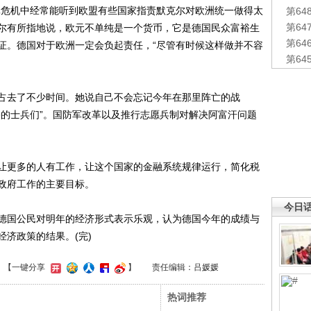
元危机中经常能听到欧盟有些国家指责默克尔对欧洲统一做得太
第6
第6
尔有所指地说，欧元不单纯是一个货币，它是德国民众富裕生
第6
证。德国对于欧洲一定会负起责任，“尽管有时候这样做并不容
第6
去了不少时间。她说自己不会忘记今年在那里阵亡的战
害的士兵们”。国防军改革以及推行志愿兵制对解决阿富汗问题
更多的人有工作，让这个国家的金融系统规律运行，简化税
政府工作的主要目标。
今日
国公民对明年的经济形式表示乐观，认为德国今年的成绩与
济政策的结果。(完)
】
【一键分享
】
责任编辑：吕媛媛
热词推荐