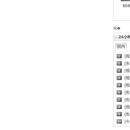
80
锘�
24小
国内
[
1
[
2
[
3
[
4
[
5
[
6
[焦
7
[
8
[
9
[
10