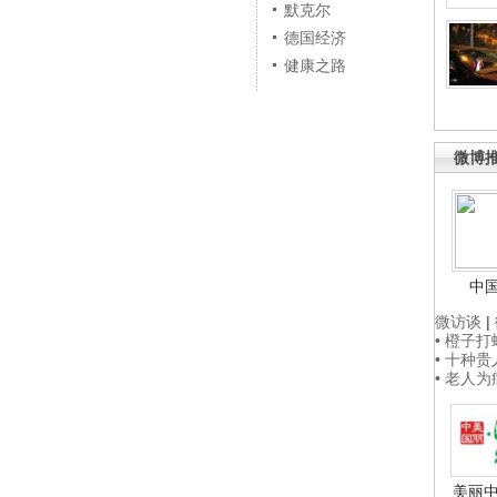
默克尔
德国经济
健康之路
微博
中
微访谈
|
• 橙子
• 十种
• 老人
美丽中