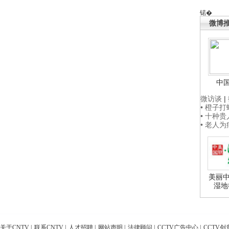
锘�
微博
中
微访谈
|
• 橙子
• 十种
• 老人
美丽中
湿地
关于CNTV
|
联系CNTV
|
人才招聘
|
网站声明
|
法律顾问
|
CCTV广告中心
|
CCTV创