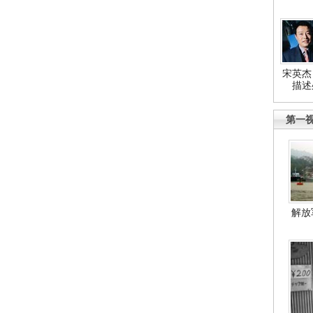
宋英杰
描述
第一
解放