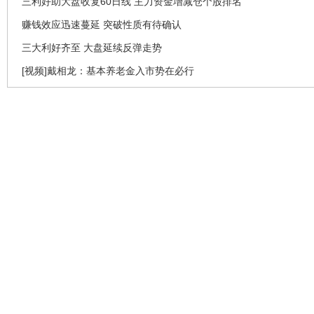
三利好助大盘收复60日线 主力资金增减仓个股排名
赚钱效应迅速蔓延 突破性质有待确认
三大利好齐至 大盘延续反弹走势
[视频]戴相龙：基本养老金入市势在必行