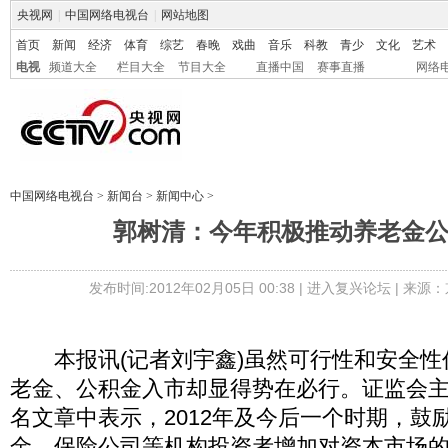
央视网
|
中国网络电视台
|
网站地图
首页
新闻
经济
体育
综艺
春晚
戏曲
音乐
科教
青少
文化
艺术
电视
频道大全
栏目大全
节目大全
直播中国
赛事直播
网络
中国网络电视台
>
新闻台
>
新闻中心
>
郭树清：今年积极推动养老金
发布时间:2012年02月05日 00:38 |
进入复兴论坛
| 来源：
本报讯(记者刘宇鑫)虽然可行性和安全性
老金、公积金入市却显得势在必行。证监会
名文章中表示，2012年及今后一个时期，鼓
金、保险公司等机构投资者增加对资本市场