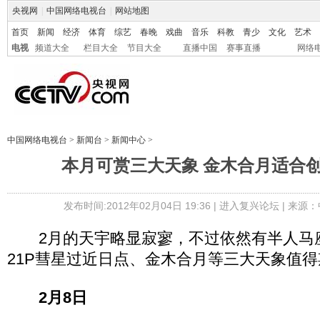
央视网
|
中国网络电视台
|
网站地图
首页
新闻
经济
体育
综艺
春晚
戏曲
音乐
科教
青少
文化
艺术
电视
频道大全
栏目大全
节目大全
直播中国
赛事直播
网络
中国网络电视台
>
新闻台
>
新闻中心
>
本月可赏三大天象 金木合月适合
发布时间:2012年02月04日 19:36 |
进入复兴论坛
| 来源：
2月的天宇略显寂寥，不过依然有半人马
21P彗星过近日点、金木合月等三大天象值
2月8日