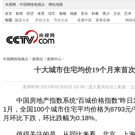
央视网
|
中国网络电视台
|
网站地图
首页
新闻
经济
体育
综艺
春晚
戏曲
音乐
科教
青少
文化
艺术
电视
频道大全
栏目大全
节目大全
直播中国
赛事直播
网络
中国网络电视台
>
新闻台
>
新闻中心
>
十大城市住宅均价19个月来首
发布时间:2012年02月03日 23:36 |
进入复兴论坛
| 来源：上
中国房地产指数系统“百城价格指数”昨日发
1月，全国100个城市住宅平均价格为8793
月环比下跌，环比跌幅为0.18%。
值得关注的是，从同比来看，北京、上海