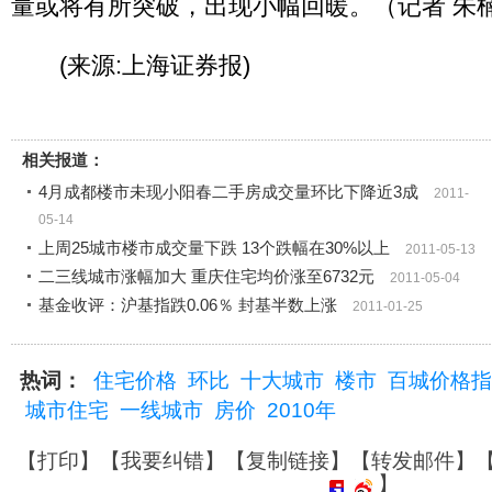
量或将有所突破，出现小幅回暖。（记者 朱
(来源:上海证券报)
相关报道：
4月成都楼市未现小阳春二手房成交量环比下降近3成
2011-
05-14
上周25城市楼市成交量下跌 13个跌幅在30%以上
2011-05-13
二三线城市涨幅加大 重庆住宅均价涨至6732元
2011-05-04
基金收评：沪基指跌0.06％ 封基半数上涨
2011-01-25
热词：
住宅价格
环比
十大城市
楼市
百城价格指
城市住宅
一线城市
房价
2010年
【
打印
】【
我要纠错
】【
复制链接
】【
转发邮件
】
】