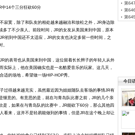
第6
JR中14个三分狂砍60分
第6
第6
寂寞，除了和队友的相处越来越融洽和放松之外，JR身边除
续多了不少亲人。前段时间，JR的女友从美国来到中国，原本
JR初到中国还不太适应，JR的女友也决定多留一些时间，之
时。
R的表哥也从美国来到中国，这位留着长长辫子的年轻人从外
觉。而实际上，他在美国确实也是一名酷爱音乐的玩家。这几天，
适的场地，希望做一场HIP-HOP秀。
今日
过得越来越充实，虽然最近因为姐姐随队去客场的事情JR有
是惬意的。有意思的是，就在与青岛队比赛之前，JR的几个亲
款是，如果在与青岛队的比赛中，JR能砍下60分，那么其他四
个人看来，这并不是轻易能做到的事情，但是JR在这个晚上却让