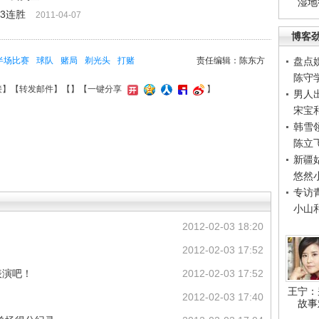
湿地
3连胜
2011-04-07
博客
半场比赛
球队
赌局
剃光头
打赌
责任编辑：陈东方
盘点
陈守
接
】【
转发邮件
】【
】
【一键分享
】
男人
宋宝
韩雪
陈立
新疆
悠然
专访
小山
2012-02-03 18:20
2012-02-03 17:52
表演吧！
2012-02-03 17:52
王宁：
2012-02-03 17:40
故事