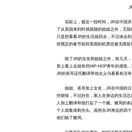
实际上，最近一段时间，JR在中国并不
了从美国来到时就跟随的姐姐之外，又陆
只是想看看JR的生活就回去，不过体会到
前预定的春节前回美国的机票也被无限延
除了JR的女友和姐姐之外，前几天，J
形上看上去就有些HIP-HOP青年的感
JR的表哥还托翻译带他去义乌看看有没有合
姐姐、表哥加上女友，JR在中国的日子
些烦恼，不过好在，家人在身边的生活总
人加上翻译和他打起了一个赌。赌局的条
个人就集体剃光头。虽然在JR身边的四
他们输了赌局。