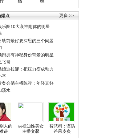
行
档
晚
劲爆点
更多 >>
娱乐圈10大衰神附体的明星
学
出轨前最好要深思的三个问题
和
领衔拥有神秘身份背景的明星
飞飞哥
姑娘迪拉娜：把压力变成动力
小卒
青奥会俏主播陈滢：年轻真好
和溪水
别人的
央视知性美女
智慧树：谨防
难讲
主播文馨
芒果皮炎