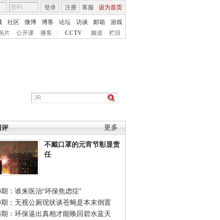
登录
注册
客服
设为首页
城
社区
微博
博客
论坛
访谈
邮箱
游戏
画片
公开课
播客
|
CCTV
频道
栏目
网评
更多
不戴口罩的元宵节彰显责
任
0期：谁来医治“环保焦虑症”
49期：无视公厕现状谈苍蝇是本末倒置
48期：环保逼出真相才能唤回碧水蓝天