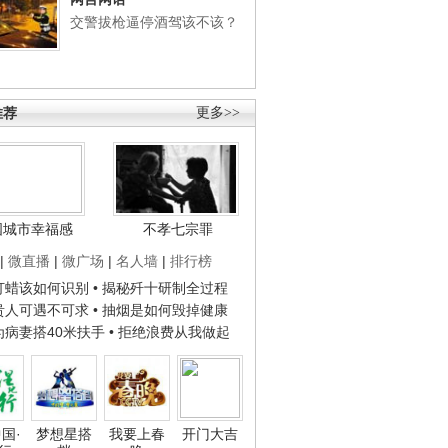
交警拔枪逼停酒驾该不该？
推荐
更多>>
国城市幸福感
不孝七宗罪
|
微直播
|
微广场
|
名人墙
|
排行榜
子打蜡该如何识别
• 揭秘歼十研制全过程
种贵人可遇不可求
• 抽烟是如何毁掉健康
人为病妻搭40米扶手
• 拒绝浪费从我做起
国·
梦想星搭
我要上春
开门大吉