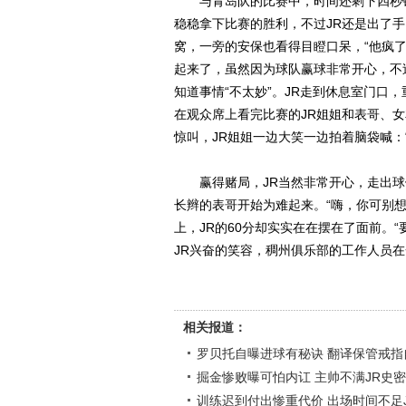
与青岛队的比赛中，时间还剩下四秒钟，
稳稳拿下比赛的胜利，不过JR还是出了
窝，一旁的安保也看得目瞪口呆，“他疯了
起来了，虽然因为球队赢球非常开心，不
知道事情“不太妙”。JR走到休息室门口
在观众席上看完比赛的JR姐姐和表哥、
惊叫，JR姐姐一边大笑一边拍着脑袋喊：
赢得赌局，JR当然非常开心，走出球馆
长辫的表哥开始为难起来。“嗨，你可别想
上，JR的60分却实实在在摆在了面前。
JR兴奋的笑容，稠州俱乐部的工作人员
相关报道：
罗贝托自曝进球有秘诀 翻译保管戒指
掘金惨败曝可怕内讧 主帅不满JR史
训练迟到付出惨重代价 出场时间不足