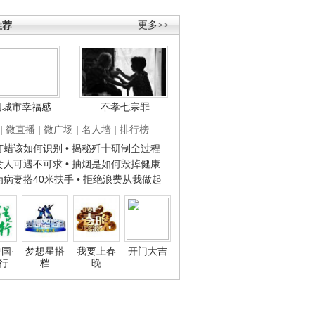
推荐
更多>>
国城市幸福感
不孝七宗罪
|
微直播
|
微广场
|
名人墙
|
排行榜
子打蜡该如何识别
• 揭秘歼十研制全过程
种贵人可遇不可求
• 抽烟是如何毁掉健康
人为病妻搭40米扶手
• 拒绝浪费从我做起
国·
梦想星搭
我要上春
开门大吉
行
档
晚