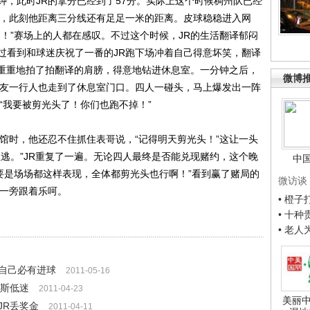
此时JR的拿分已经到了57分。实际上这个时候稠州队已经
手，此刻他距离三分线还有足足一米的距离。皮球稳稳进入网
！”赛场上的人都在感叹。不过这个时候，JR的生活翻译郁闷
过看到和球迷庆祝了一番的JR跑下场冲着自己得意坏笑，翻译
，重重地拍了拍翻译的肩膀，得意地钻进休息室。一分钟之后，
微博
女友一行人也走到了休息室门口。四人一碰头，马上爆发出一阵
“我要被剪光头了！你们也跑不掉！”
时，他还忍不住抓住表哥说，“记得明天剪光头！”这让一头
逃。”JR重复了一遍。无论四人最终是否能兑现赌约，这个晚
中
“要是场场都这样表现，全体都剪光头也行啊！”看到赢了赌局的
微访谈
在一旁跟着乐呵。
• 橙
• 十
• 老
自己必有进球
2011-05-16
密斯低迷
2011-04-23
美丽中
JR丢奖金
2011-04-11