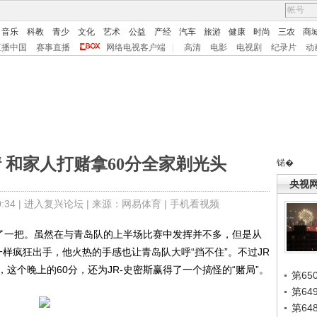
音乐
科教
青少
文化
艺术
公益
产经
汽车
旅游
健康
时尚
三农
商
直播中国
赛事直播
网络电视客户端
|
高清
电影
电视剧
纪录片
动
 和家人打赌拿60分全家剃光头
锘�
央视
34 |
进入复兴论坛
| 来源：网易体育 |
手机看视频
了一把。虽然在与青岛队的上半场比赛中发挥并不多，但是从
一样疯狂出手，他火热的手感也让青岛队大呼“挡不住”。不过JR
这个晚上的60分，还为JR-史密斯赢得了一个搞怪的“赌局”。
第65
第6
第6