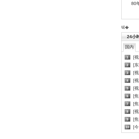
80
锘�
24小
国内
[
1
[
2
[
3
[
4
[
5
[
6
[焦
7
[
8
[
9
[
10