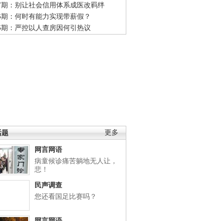
47期：别让社会信用体系成医改羁绊
46期：何时有能力实现带薪假？
45期：严控以人查房因何引热议
话题
更多
网言网语
病童候诊痛苦躺地无人让，
悲！
民声调查
您还看国足比赛吗？
网言网语