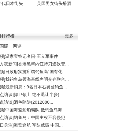
年代日本街头
英国男女街头醉酒
时排行榜
更多
国际
网评
视频]温家宝答记者问·王立军事件
东方夜新闻]香港黑帮内讧持刀追砍警...
视频]日政府实施所谓钓鱼岛“国有化...
视频]我钓鱼岛领海基线声明交存联合...
视频]最新消息：9名日本右翼登钓鱼...
焦点访谈]捍卫领土 绝不退让半步(...
点访谈]酒色陷阱(2012080...
视频]中国海监船舶编队 抵钓鱼岛海...
焦点访谈]钓鱼岛：中国主权不容侵犯...
今日关注]海监巡航 军队威慑 中国...