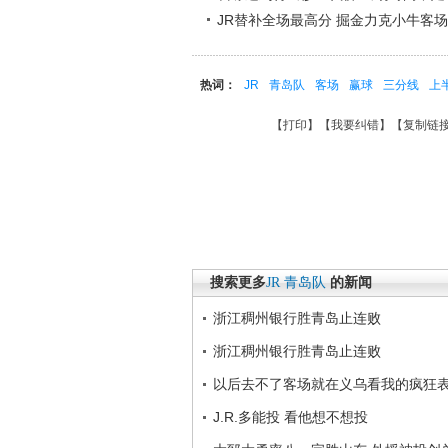
JR替补全场最高分 掘金力克小牛客场
热词：
JR
青岛队
客场
赢球
三分线
上
【
打印
】【
我要纠错
】【
复制链
搜索更多
JR
青岛队
的新闻
浙江稠州银行胜青岛止连败
浙江稠州银行胜青岛止连败
以后去不了客场就在义乌看我的疯狂
J.R.多能投 看他想不想投