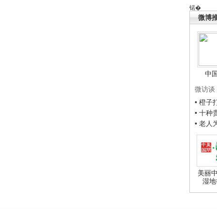
锘�
微博
中
微访谈
• 橙
• 十
• 老
美丽中
湿地