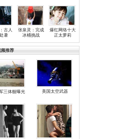
：古人
张泉灵：完成
爆红网络十大
处暑
冰桶挑战
正太萝莉
视频推荐
美国太空武器
军三体舰曝光