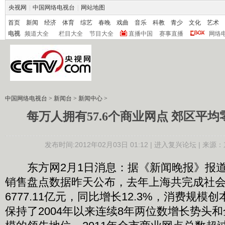
央视网
|
中国网络电视台
|
网站地图
首页
新闻
经济
体育
综艺
春晚
戏曲
音乐
科教
青少
文化
艺术
电视
频道大全
栏目大全
节目大全
直播中国
赛事直播
网络
中国网络电视台
>
新闻台
>
新闻中心
>
每万人拥有57.6个商业网点 郊区平
发布时间:2012年02月03日 01:12 |
进入复兴论坛
| 来源：
东方网2月1日消息：据《新闻晚报》报道，
销售盘点数据昨天公布，去年上海共完成社
6777.11亿元，同比增长12.3%，消费规
保持了2004年以来连续8年两位数增长势头