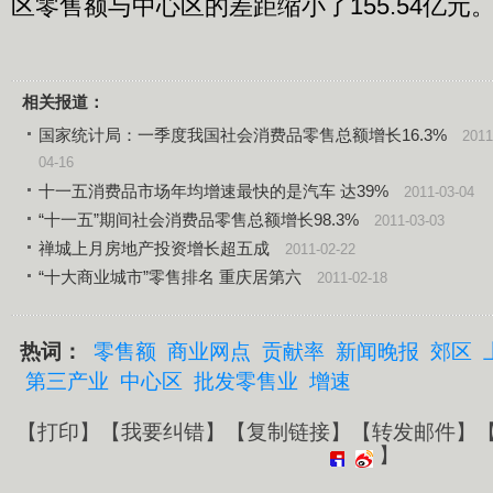
区零售额与中心区的差距缩小了155.54亿元
相关报道：
国家统计局：一季度我国社会消费品零售总额增长16.3%
2011
04-16
十一五消费品市场年均增速最快的是汽车 达39%
2011-03-04
“十一五”期间社会消费品零售总额增长98.3%
2011-03-03
禅城上月房地产投资增长超五成
2011-02-22
“十大商业城市”零售排名 重庆居第六
2011-02-18
热词：
零售额
商业网点
贡献率
新闻晚报
郊区
第三产业
中心区
批发零售业
增速
【
打印
】【
我要纠错
】【
复制链接
】【
转发邮件
】
】