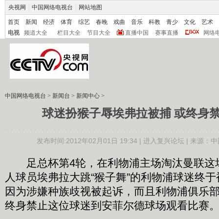
央视网
|
中国网络电视台
|
网站地图
首页
新闻
经济
体育
综艺
春晚
戏曲
音乐
科教
青少
文化
艺术
电视
频道大全
栏目大全
节目大全
直播中国
赛事直播
网络
中国网络电视台
>
新闻台
>
新闻中心
>
球迷扮猴子辱埃弗拉被捕 或终身
发布时间:2012年02月01日 19:34 |
进入复兴论坛
| 来源：中
足总杯第4轮，在利物浦主场淘汰曼联这
人球员埃弗拉大跳“猴子舞”的利物浦球迷终
因为涉嫌种族歧视被起诉，而且利物浦俱乐
终身禁止这位球迷到安菲尔德球场观看比赛