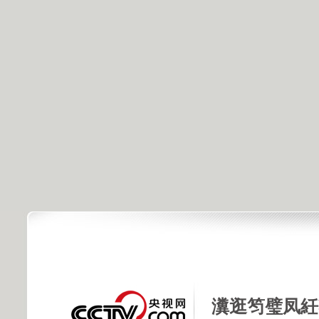
瀵逛笉璧凤紝