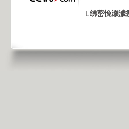
绋嶅悗灏濊