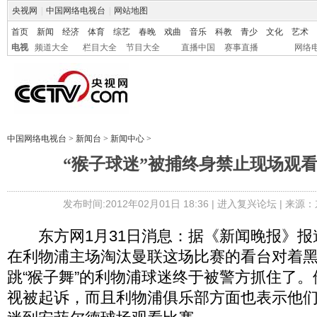
央视网
|
中国网络电视台
|
网站地图
首页
新闻
经济
体育
综艺
春晚
戏曲
音乐
科教
青少
文化
艺术
电视
频道大全
栏目大全
节目大全
直播中国
赛事直播
网络
中国网络电视台
>
新闻台
>
新闻中心
>
“猴子球迷”被捕终身禁止现场观
发布时间:2012年02月01日 18:36 |
进入复兴论坛
| 来源：
东方网1月31日消息：据《新闻晚报》报
在利物浦主场淘汰曼联这场比赛的看台对着
跳“猴子舞”的利物浦球迷终于被警方抓住了
视被起诉，而且利物浦俱乐部方面也表示他