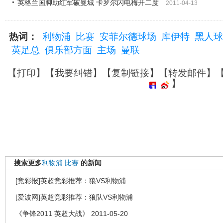
英格兰国脚助红军破曼城 卡罗尔闪电梅开二度
2011-04-13
热词：
利物浦
比赛
安菲尔德球场
库伊特
黑人球
英足总
俱乐部方面
主场
曼联
【
打印
】【
我要纠错
】【
复制链接
】【
转发邮件
】
】
搜索更多
利物浦
比赛
的新闻
[竞彩报]英超竞彩推荐：狼VS利物浦
[爱波网]英超竞彩推荐：狼队VS利物浦
《争锋2011 英超大战》 2011-05-20