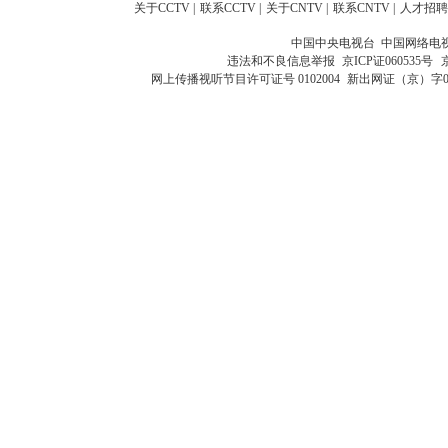
关于CCTV
|
联系CCTV
|
关于CNTV
|
联系CNTV
|
人才招聘
中国中央电视台 中国网络电
违法和不良信息举报
京ICP证060535号
网上传播视听节目许可证号 0102004
新出网证（京）字0