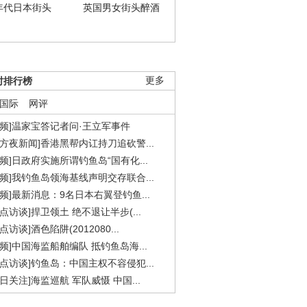
年代日本街头
英国男女街头醉酒
时排行榜
更多
国际
网评
视频]温家宝答记者问·王立军事件
东方夜新闻]香港黑帮内讧持刀追砍警...
视频]日政府实施所谓钓鱼岛“国有化...
视频]我钓鱼岛领海基线声明交存联合...
视频]最新消息：9名日本右翼登钓鱼...
焦点访谈]捍卫领土 绝不退让半步(...
点访谈]酒色陷阱(2012080...
视频]中国海监船舶编队 抵钓鱼岛海...
焦点访谈]钓鱼岛：中国主权不容侵犯...
今日关注]海监巡航 军队威慑 中国...