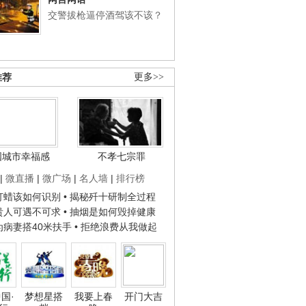
交警拔枪逼停酒驾该不该？
推荐
更多>>
国城市幸福感
不孝七宗罪
|
微直播
|
微广场
|
名人墙
|
排行榜
子打蜡该如何识别
• 揭秘歼十研制全过程
种贵人可遇不可求
• 抽烟是如何毁掉健康
人为病妻搭40米扶手
• 拒绝浪费从我做起
国·
梦想星搭
我要上春
开门大吉