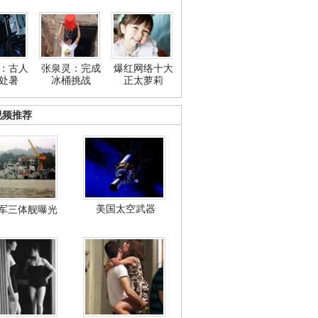
：古人
张泉灵：完成
爆红网络十大
处暑
冰桶挑战
正太萝莉
视频推荐
美国太空武器
军三体舰曝光