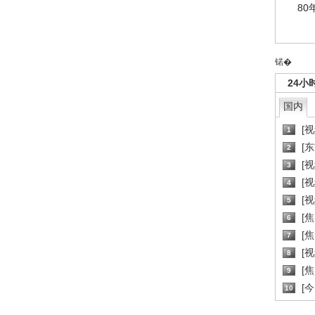
80
锘�
24小
国内
[
1
[
2
[
3
[
4
[
5
[
6
[焦
7
[
8
[
9
[
10