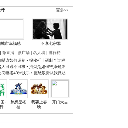
推荐
更多>>
国城市幸福感
不孝七宗罪
|
微直播
|
微广场
|
名人墙
|
排行榜
子打蜡该如何识别
• 揭秘歼十研制全过程
种贵人可遇不可求
• 抽烟是如何毁掉健康
人为病妻搭40米扶手
• 拒绝浪费从我做起
国·
梦想星搭
我要上春
开门大吉
行
档
晚