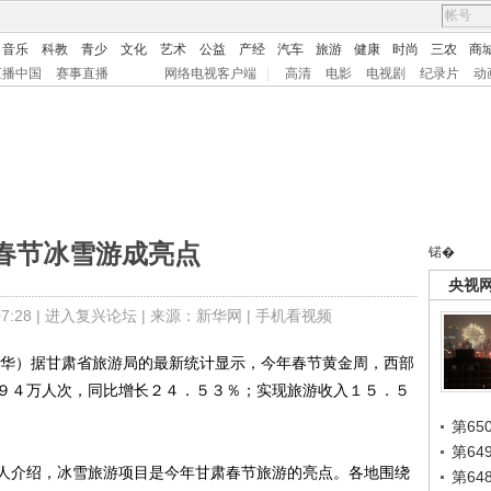
音乐
科教
青少
文化
艺术
公益
产经
汽车
旅游
健康
时尚
三农
商
直播中国
赛事直播
网络电视客户端
|
高清
电影
电视剧
纪录片
动
春节冰雪游成亮点
锘�
央视
:28 |
进入复兴论坛
| 来源：新华网 |
手机看视频
华）据甘肃省旅游局的最新统计显示，今年春节黄金周，西部
９４万人次，同比增长２４．５３％；实现旅游收入１５．５
第65
第6
介绍，冰雪旅游项目是今年甘肃春节旅游的亮点。各地围绕
第6