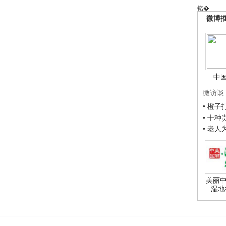
锘�
微博
中
微访谈
• 橙
• 十
• 老
美丽中
湿地