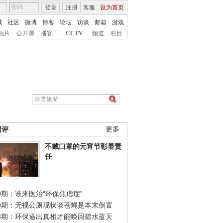
登录
注册
客服
设为首页
城
社区
微博
博客
论坛
访谈
邮箱
游戏
画片
公开课
播客
|
CCTV
频道
栏目
网评
更多
不戴口罩的元宵节彰显责
任
0期：谁来医治“环保焦虑症”
49期：无视公厕现状谈苍蝇是本末倒置
48期：环保逼出真相才能唤回碧水蓝天