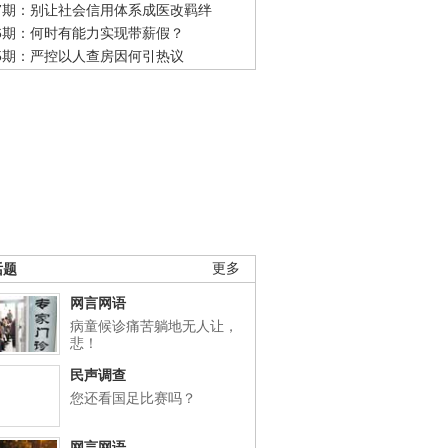
47期：别让社会信用体系成医改羁绊
46期：何时有能力实现带薪假？
45期：严控以人查房因何引热议
话题
更多
网言网语
病童候诊痛苦躺地无人让，
悲！
民声调查
您还看国足比赛吗？
网言网语