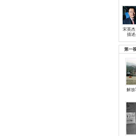
宋英杰
描述
第一
解放