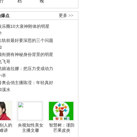
行
档
晚
劲爆点
更多 >>
娱乐圈10大衰神附体的明星
学
出轨前最好要深思的三个问题
和
领衔拥有神秘身份背景的明星
飞飞哥
姑娘迪拉娜：把压力变成动力
小卒
青奥会俏主播陈滢：年轻真好
和溪水
别人的
央视知性美女
智慧树：谨防
难讲
主播文馨
芒果皮炎