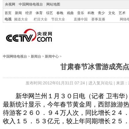
央视网
|
中国网络电视台
|
网站地图
首页
新闻
经济
体育
综艺
春晚
戏曲
音乐
科教
青少
文化
艺术
电视
频道大全
栏目大全
节目大全
直播中国
赛事直播
网络
中国网络电视台
>
新闻台
>
新闻中心
>
甘肃春节冰雪游成亮
发布时间:2012年01月31日 07:24 |
进入复兴论坛
| 来源：
新华网兰州１月３０日电（记者 卫韦华）
最新统计显示，今年春节黄金周，西部旅游
待游客２６０．９４万人次，同比增长２４
收入１５．５３亿元，较上年同期增长２５