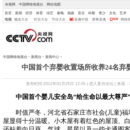
央视网
|
中国网络电视台
|
网站地图
首页
新闻
经济
体育
综艺
春晚
戏曲
音乐
科教
青少
文化
艺术
电视
频道大全
栏目大全
节目大全
直播中国
赛事直播
网络
中国网络电视台
>
新闻台
>
新闻中心
>
中国首个弃婴收置场所收养24名弃
发布时间:2012年01月25日 12:05 |
进入复兴论坛
| 来源：
中国首个婴儿安全岛“给生命以最大尊严
时值严冬，河北省石家庄市社会(儿童)福
屋显得十分温暖。小木屋有着红色的屋顶、
还贴着向日葵、气球、星星以及一些卡通图