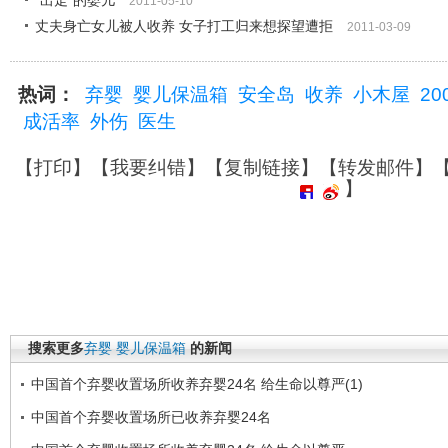
“出走”的婴儿
2011-05-10
丈夫身亡女儿被人收养 女子打工归来想探望遭拒
2011-03-09
热词：
弃婴
婴儿保温箱
安全岛
收养
小木屋
20
成活率
外伤
医生
【
打印
】【
我要纠错
】【
复制链接
】【
转发邮件
】
】
搜索更多
弃婴
婴儿保温箱
的新闻
中国首个弃婴收置场所收养弃婴24名 给生命以尊严(1)
中国首个弃婴收置场所已收养弃婴24名