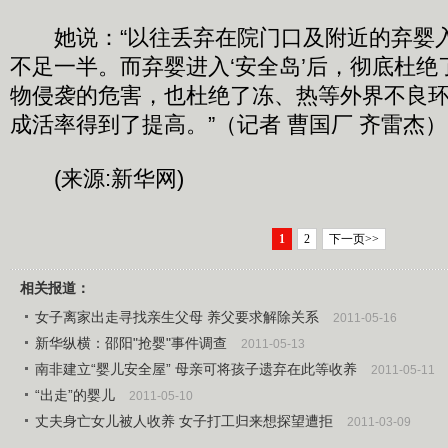
她说：“以往丢弃在院门口及附近的弃婴
不足一半。而弃婴进入‘安全岛’后，彻底杜
物侵袭的危害，也杜绝了冻、热等外界不良
成活率得到了提高。”（记者 曹国厂 齐雷杰）
(来源:新华网)
1
2
下一页>>
相关报道：
女子离家出走寻找亲生父母 养父要求解除关系
2011-05-16
新华纵横：邵阳"抢婴"事件调查
2011-05-13
南非建立“婴儿安全屋” 母亲可将孩子遗弃在此等收养
2011-05-11
“出走”的婴儿
2011-05-10
丈夫身亡女儿被人收养 女子打工归来想探望遭拒
2011-03-09