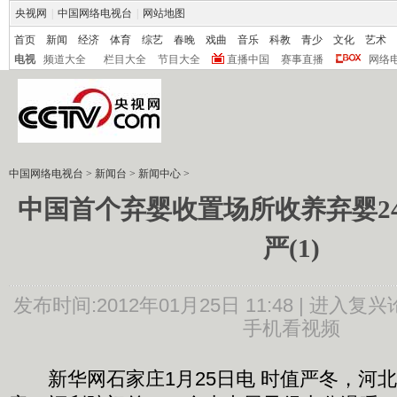
央视网
|
中国网络电视台
|
网站地图
首页
新闻
经济
体育
综艺
春晚
戏曲
音乐
科教
青少
文化
艺术
电视
频道大全
栏目大全
节目大全
直播中国
赛事直播
网络
中国网络电视台
>
新闻台
>
新闻中心
>
中国首个弃婴收置场所收养弃婴2
严(1)
发布时间:2012年01月25日 11:48 |
进入复兴
手机看视频
新华网石家庄1月25日电 时值严冬，河