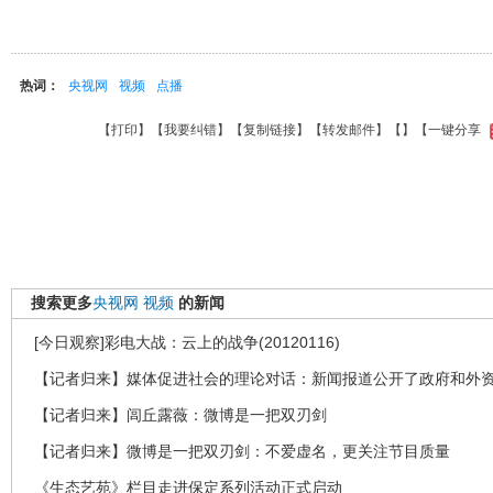
热词：
央视网
视频
点播
【
打印
】【
我要纠错
】【
复制链接
】【
转发邮件
】【
】
【一键分享
搜索更多
央视网
视频
的新闻
[今日观察]彩电大战：云上的战争(20120116)
【记者归来】媒体促进社会的理论对话：新闻报道公开了政府和外
【记者归来】闾丘露薇：微博是一把双刃剑
【记者归来】微博是一把双刃剑：不爱虚名，更关注节目质量
《生态艺苑》栏目走进保定系列活动正式启动