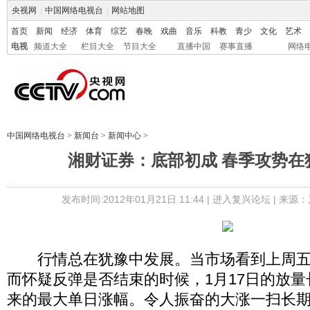
央视网
|
中国网络电视台
|
网站地图
首页
新闻
经济
体育
综艺
春晚
戏曲
音乐
科教
青少
文化
艺术
电视
频道大全
栏目大全
节目大全
直播中国
赛事直播
网络
中国网络电视台
>
新闻台
>
新闻中心
>
湘财证券：底部初成 春季攻势在
发布时间:2012年01月21日 11:44 |
进入复兴论坛
| 来源：
行情总在犹豫中发展。当市场看到上周五
而怀疑反弹是否结束的时候，1月17日的放量
来的最大单日涨幅。令人振奋的大涨一扫长