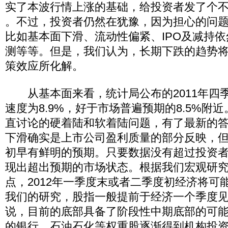
实了本波行情上涨的基础，给投资者发了个
。不过，投资者仍然在犹豫，因为担心的问
比如基本面下滑、流动性偏紧、IPO及减持
测等等。但是，我们认为，长期下跌的趋势
策效应所化解。
从基本面来看，统计局公布的2011年四季
速度为8.9%，好于市场普遍预期的8.5%附
直讨论的硬着陆和软着陆问题，有了最新的
下滑确实是上市公司盈利质量的部分反映，但市
初早有鲜明的预期。只要数据没有超过投资
现出超出预期的市场状态。根据我们宏观研
点，2012年一季度末或者二季度初经济将可
我们的研究，股指一般提前于经济一个季度
说，目前的底部具备了阶段性中期底部的可
的银行、石油石化等权重股逐渐得到机构投