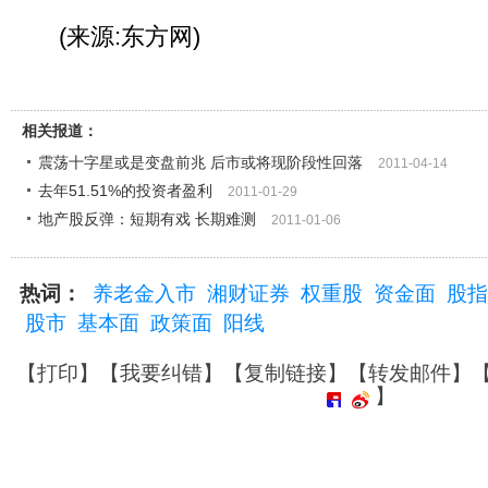
(来源:东方网)
相关报道：
震荡十字星或是变盘前兆 后市或将现阶段性回落
2011-04-14
去年51.51%的投资者盈利
2011-01-29
地产股反弹：短期有戏 长期难测
2011-01-06
热词：
养老金入市
湘财证券
权重股
资金面
股指
股市
基本面
政策面
阳线
【
打印
】【
我要纠错
】【
复制链接
】【
转发邮件
】
】