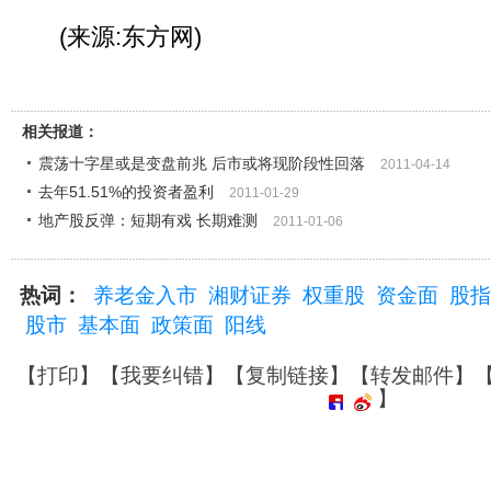
(来源:东方网)
相关报道：
震荡十字星或是变盘前兆 后市或将现阶段性回落
2011-04-14
去年51.51%的投资者盈利
2011-01-29
地产股反弹：短期有戏 长期难测
2011-01-06
热词：
养老金入市
湘财证券
权重股
资金面
股指
股市
基本面
政策面
阳线
【
打印
】【
我要纠错
】【
复制链接
】【
转发邮件
】
】