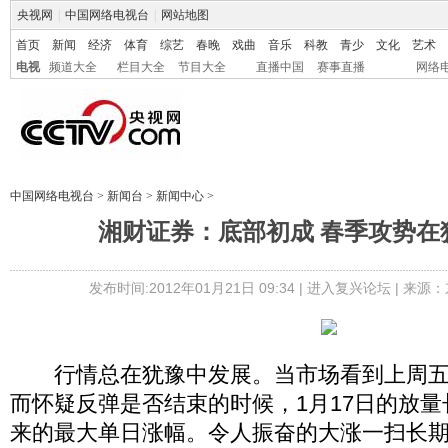
央视网
|
中国网络电视台
|
网站地图
首页
新闻
经济
体育
综艺
春晚
戏曲
音乐
科教
青少
文化
艺术
电视
频道大全
栏目大全
节目大全
直播中国
赛事直播
网络
中国网络电视台
>
新闻台
>
新闻中心
>
湘财证券：底部初成 春季攻势在
发布时间:2012年01月21日 09:34 |
进入复兴论坛
| 来源：
行情总在犹豫中发展。当市场看到上周五
而怀疑反弹是否结束的时候，1月17日的放量
来的最大单日涨幅。令人振奋的大涨一扫长