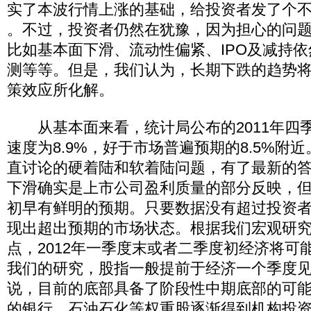
实了本波行情上涨的基础，给投资者发了个
。不过，投资者仍然在犹豫，因为担心的问
比如基本面下滑、流动性偏紧、IPO及减持
测等等。但是，我们认为，长期下跌的趋势
策效应所化解。
从基本面来看，统计局公布的2011年四季
速度为8.9%，好于市场普遍预期的8.5%附
直讨论的硬着陆和软着陆问题，有了最新的
下滑确实是上市公司盈利质量的部分反映，但市
初早有鲜明的预期。只要数据没有超过投资
现出超出预期的市场状态。根据我们宏观研
点，2012年一季度末或者二季度初经济将可
我们的研究，股指一般提前于经济一个季度
说，目前的底部具备了阶段性中期底部的可
的银行、石油石化等权重股逐渐得到机构投