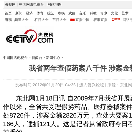
央视网
|
中国网络电视台
|
网站地图
首页
新闻
经济
体育
综艺
春晚
戏曲
音乐
科教
青少
文化
艺术
电视
频道大全
栏目大全
节目大全
直播中国
赛事直播
网络
中国网络电视台
>
新闻台
>
新闻中心
>
我省两年查假药案八千件 涉案金额
发布时间:2012年01月20日 04:36 |
进入复兴论坛
| 来源：东北网
东北网1月18日讯 自2009年7月我省开
作以来，全省共受理假劣药品、医疗器械案件1
处8726件，涉案金额2826万元，查处大要案
166人，逮捕121人。这是记者从省政府今