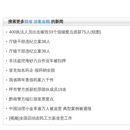
搜索更多
我省
涉案金额
的新闻
400执法人员出击摧毁33个假烟窝点抓获75人(组图)
厅级干部违纪立案38人
厅级干部违纪立案38人
非法盗挖海砂六台作业车被扣押
冒充知名药企 假药销全国
我省两年查假药案八千件
呼市警方抓获犯罪团伙成员19名
黔南警方端仨假发票窝点
中国治理小金库逾万人被追责 典型案例被通报
[视频]全国启动农民工欠薪攻坚工作