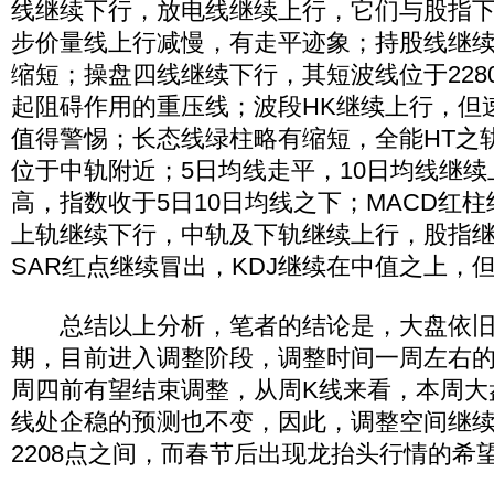
线继续下行，放电线继续上行，它们与股指
步价量线上行减慢，有走平迹象；持股线继
缩短；操盘四线继续下行，其短波线位于228
起阻碍作用的重压线；波段HK继续上行，但
值得警惕；长态线绿柱略有缩短，全能HT之
位于中轨附近；5日均线走平，10日均线继续
高，指数收于5日10日均线之下；MACD红柱
上轨继续下行，中轨及下轨继续上行，股指
SAR红点继续冒出，KDJ继续在中值之上，但
总结以上分析，笔者的结论是，大盘依旧
期，目前进入调整阶段，调整时间一周左右
周四前有望结束调整，从周K线来看，本周大
线处企稳的预测也不变，因此，调整空间继续认
2208点之间，而春节后出现龙抬头行情的希