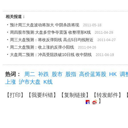
相关报道：
预计周三大盘波动将加大 中阴杀跌将现
2011-05-18
周四股市预测:大盘多空争夺震荡 收整理形K线
2011-04-29
周三大盘预测：将收反弹阳线 高点5日均线附近
2011-04-27
周二大盘预测：收上涨的反弹小阳线
2011-04-26
大盘周二预测：冲高受阻跌破10日线 收中阴线
2011-04-19
热词：
周二
补跌
股市
股指
高价蓝筹股
HK
调
上涨
沪市大盘
K线
【
打印
】【
我要纠错
】【
复制链接
】【
转发邮件
】
】