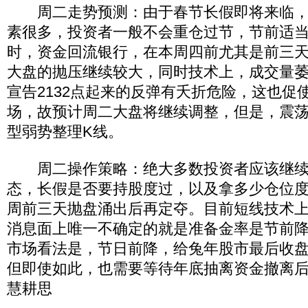
周二走势预测：由于春节长假即将来临，
素很多，投资者一般不会重仓过节，节前适
时，资金回流银行，在本周四前尤其是前三
大盘的抛压继续较大，同时技术上，成交量萎
宣告2132点起来的反弹有夭折危险，这也促
场，故预计周二大盘将继续调整，但是，震荡
型弱势整理K线。
周二操作策略：绝大多数投资者应该继续
态，长假是否要持股度过，以及拿多少仓位
周前三天抛盘涌出后再定夺。目前短线技术
消息面上唯一不确定的就是准备金率是节前
市场看法是，节日前降，给兔年股市最后收
但即使如此，也需要等待年底抽离资金撤离
慧耕思