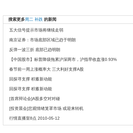
搜索更多
周二
补跌
的新闻
五大信号提示市场将继续走弱
南京证券：市场底部区域已趋于明朗
反弹一波三折 底部已趋明朗
【中国股市】标普降级拖累沪深两市，沪指早收盘涨0.93%
春节前一周上涨概率大 三大利好支撑A股
回探寻支撑 积蓄新动能
回探寻支撑 积蓄新动能
[首席辩论会]A股多空对对碰
[投资晨会]悲观情绪笼罩市场 或迎来转机
行情直播室8点 2010-05-12