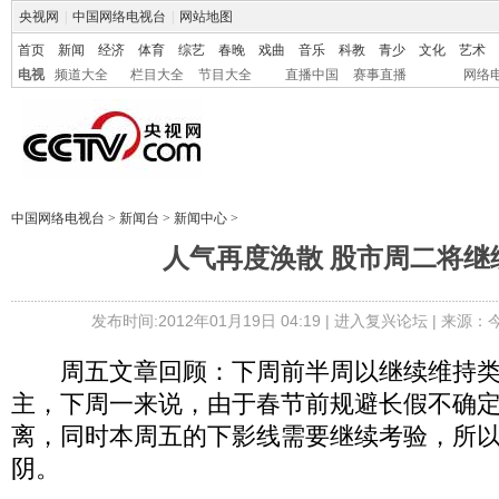
央视网
|
中国网络电视台
|
网站地图
首页
新闻
经济
体育
综艺
春晚
戏曲
音乐
科教
青少
文化
艺术
电视
频道大全
栏目大全
节目大全
直播中国
赛事直播
网络
中国网络电视台
>
新闻台
>
新闻中心
>
人气再度涣散 股市周二将继
发布时间:2012年01月19日 04:19 |
进入复兴论坛
| 来源：
周五文章回顾：下周前半周以继续维持类
主，下周一来说，由于春节前规避长假不确
离，同时本周五的下影线需要继续考验，所
阴。