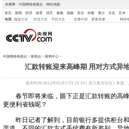
央视网
|
中国网络电视台
|
网站地图
首页
新闻
经济
体育
综艺
春晚
戏曲
音乐
科教
青少
文化
艺术
电视
频道大全
栏目大全
节目大全
直播中国
赛事直播
网络
中国网络电视台
>
新闻台
>
新闻中心
>
汇款转账迎来高峰期 用对方式异
发布时间:2012年01月17日 23:24 |
进入复兴论坛
| 来源：
春节即将来临，眼下正是汇款转账的高峰
更便利省钱呢？
昨日记者了解到，目前银行多提供柜台和
渠道，不同的汇款方式手续费有所差别。异