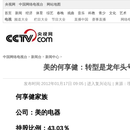
央视网
|
中国网络电视台
|
网站地图
首页
新闻
经济
体育
综艺
春晚
戏曲
音乐
科教
青少
文化
艺术
电视
频道大全
栏目大全
节目大全
直播中国
赛事直播
网络
中国网络电视台
>
新闻台
>
新闻中心
>
美的何享健：转型是龙年头
发布时间:2012年01月17日 09:05 |
进入复兴论坛
| 来源：
何享健家族
公司：美的电器
持股比例：43.03％