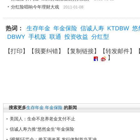
分红险唱响今年理财大戏
2011-01-08
热词：
生存年金
年金保险
信诚人寿
KTDBW
悠
DBWY
手机版
联通
投资收益
分红型
【
打印
】【
我要纠错
】【
复制链接
】【
转发邮件
】
】
搜索更多
生存年金
年金保险
的新闻
美国人：生命不息养老金支付不止
信诚人寿力推“悠然金生”年金保险
[视频]证监会：推五项改革 发行体制首当其冲