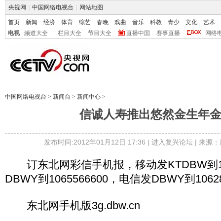
央视网
|
中国网络电视台
|
网站地图
首页
新闻
经济
体育
综艺
春晚
戏曲
音乐
科教
青少
文化
艺术
电视
频道大全
栏目大全
节目大全
直播中国
赛事直播
网络
中国网络电视台
>
新闻台
>
新闻中心
>
信诚人寿推出悠然金生年
发布时间:2012年01月12日 17:36 |
进入复兴论坛
| 来源：
订东北网彩信手机报，移动发KTDBW到106
DBWY到1065566600，电信发DBWY到1062
东北网手机版3g.dbw.cn