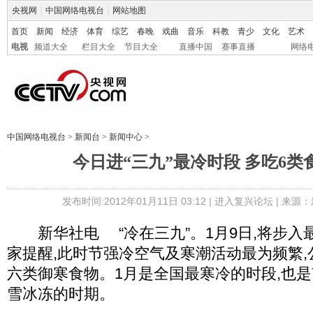
央视网
|
中国网络电视台
|
网站地图
首页
新闻
经济
体育
综艺
春晚
戏曲
音乐
科教
青少
文化
艺术
电视
频道大全
栏目大全
节目大全
直播中国
赛事直播
网络
中国网络电视台
>
新闻台
>
新闻中心
>
今日进“三九”最冷时段 多吃6类
发布时间:2012年01月11日 03:12 |
进入复兴论坛
| 来源：
新华社电 “冷在三九”。1月9日,将步入最
家提醒,此时节强冷空气及寒潮活动最为频繁
六类御寒食物。1月是全国最寒冷的时段,也
雪冰冻的时期。