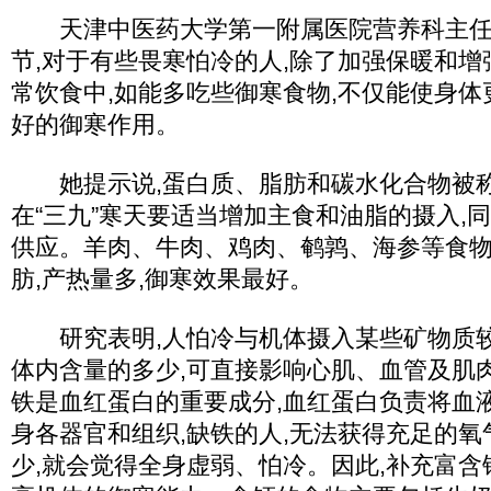
天津中医药大学第一附属医院营养科主任李
节,对于有些畏寒怕冷的人,除了加强保暖和增
常饮食中,如能多吃些御寒食物,不仅能使身体
好的御寒作用。
她提示说,蛋白质、脂肪和碳水化合物被称为
在“三九”寒天要适当增加主食和油脂的摄入,
供应。羊肉、牛肉、鸡肉、鹌鹑、海参等食
肪,产热量多,御寒效果最好。
研究表明,人怕冷与机体摄入某些矿物质较
体内含量的多少,可直接影响心肌、血管及肌
铁是血红蛋白的重要成分,血红蛋白负责将血
身各器官和组织,缺铁的人,无法获得充足的氧
少,就会觉得全身虚弱、怕冷。因此,补充富