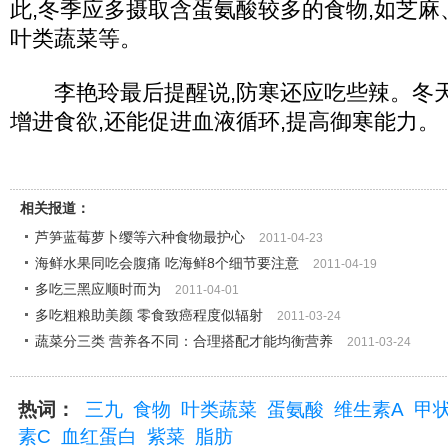
此,冬季应多摄取含蛋氨酸较多的食物,如芝
叶类蔬菜等。
李艳玲最后提醒说,防寒还应吃些辣。冬天
增进食欲,还能促进血液循环,提高御寒能力。
相关报道：
芦笋蓝莓萝卜缨等六种食物最护心
2011-04-23
海鲜水果同吃会腹痛 吃海鲜8个细节要注意
2011-04-19
多吃三黑应顺时而为
2011-04-01
多吃粗粮助美颜 零食致癌程度似辐射
2011-03-24
蔬菜分三类 营养各不同：合理搭配才能均衡营养
2011-03-24
热词：
三九
食物
叶类蔬菜
蛋氨酸
维生素A
甲
素C
血红蛋白
紫菜
脂肪