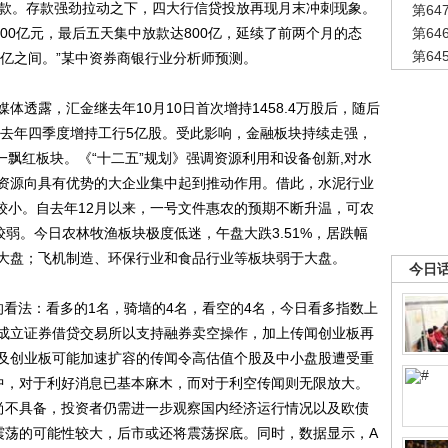
放款。存款强劲拉动之下，四大行信贷投放再现月末冲刺现象。
第6
100亿元，最后五天集中放款达800亿，延续了前两个月的态
第6
第6
100亿之间。”某中资券商银行业分析师预测。
露，汇金继去年10月10日首次增持1458.4万股后，随后
寿去年四季度增持工行5亿股。受此影响，金融板块持续走强，
唯一飘红板块。《“十二五”规划》强调资源利用和设备创新,对水
资源向具有优势的大企业集中起到推动作用。借此，水泥行业
对较小。自去年12月以来，一号文件惠农的预期不断升温，可农
较弱。今日农林牧渔板块极度低迷，午盘大跌3.51%，居跌幅
大盘；飞机制造、环保行业和食品行业等板块弱于大盘。
今日
法：看多的1名，骑墙的4名，看空的4名，今日看多指数上
将成立证券借贷交易所以支持融券卖空操作，加上传闻创业板再
及创业板可能加速扩容的传闻令高估值个股及中小盘股遭受重
中，对于利好消息已基本麻木，而对于利空传闻则无限放大。
尚不具备，投资者仍需进一步观察国内经济运行情况以及欧债
震荡的可能性较大，后市或还将震荡探底。同时，数据显示，A