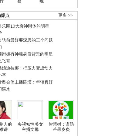
行
档
晚
劲爆点
更多 >>
娱乐圈10大衰神附体的明星
学
出轨前最好要深思的三个问题
和
领衔拥有神秘身份背景的明星
飞飞哥
姑娘迪拉娜：把压力变成动力
小卒
青奥会俏主播陈滢：年轻真好
和溪水
别人的
央视知性美女
智慧树：谨防
难讲
主播文馨
芒果皮炎