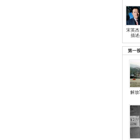
宋英杰
描述
第一
解放