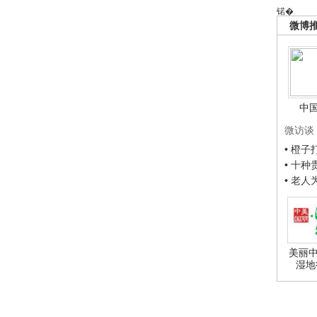
锘�
微博
中
微访谈
• 橙
• 十
• 老
美丽中
湿地