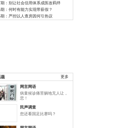
47期：别让社会信用体系成医改羁绊
46期：何时有能力实现带薪假？
45期：严控以人查房因何引热议
话题
更多
网言网语
病童候诊痛苦躺地无人让，
悲！
民声调查
您还看国足比赛吗？
网言网语