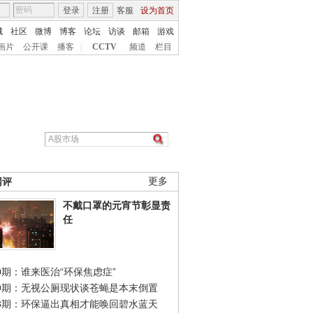
登录
注册
客服
设为首页
城
社区
微博
博客
论坛
访谈
邮箱
游戏
画片
公开课
播客
|
CCTV
频道
栏目
网评
更多
不戴口罩的元宵节彰显责
任
0期：谁来医治“环保焦虑症”
49期：无视公厕现状谈苍蝇是本末倒置
48期：环保逼出真相才能唤回碧水蓝天