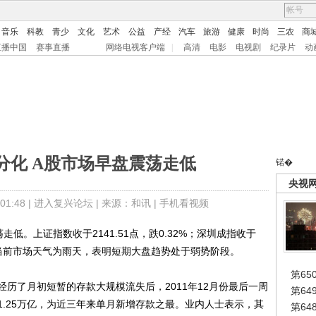
音乐
科教
青少
文化
艺术
公益
产经
汽车
旅游
健康
时尚
三农
商
直播中国
赛事直播
网络电视客户端
|
高清
电影
电视剧
纪录片
动
分化 A股市场早盘震荡走低
锘�
央视
1:48 |
进入复兴论坛
| 来源：和讯 |
手机看视频
。上证指数收于2141.51点，跌0.32%；深圳成指收于
显示，当前市场天气为雨天，表明短期大盘趋势处于弱势阶段。
第65
了月初短暂的存款大规模流失后，2011年12月份最后一周
第6
.25万亿，为近三年来单月新增存款之最。业内人士表示，其
第6