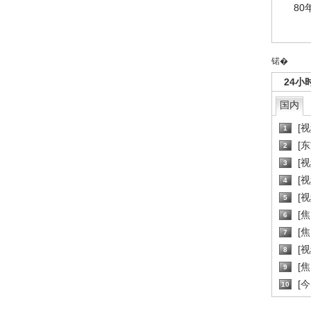
80
锘�
24小
国内
[
1
[
2
[
3
[
4
[
5
[
6
[焦
7
[
8
[
9
[
10