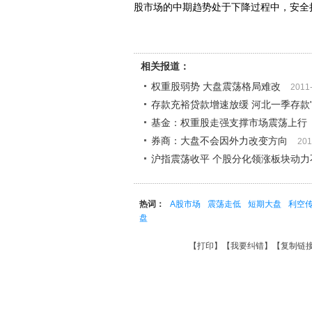
股市场的中期趋势处于下降过程中，安全持
相关报道：
权重股弱势 大盘震荡格局难改
2011
存款充裕贷款增速放缓 河北一季存款"
基金：权重股走强支撑市场震荡上行
券商：大盘不会因外力改变方向
201
沪指震荡收平 个股分化领涨板块动力
热词：
A股市场
震荡走低
短期大盘
利空
盘
【
打印
】【
我要纠错
】【
复制链