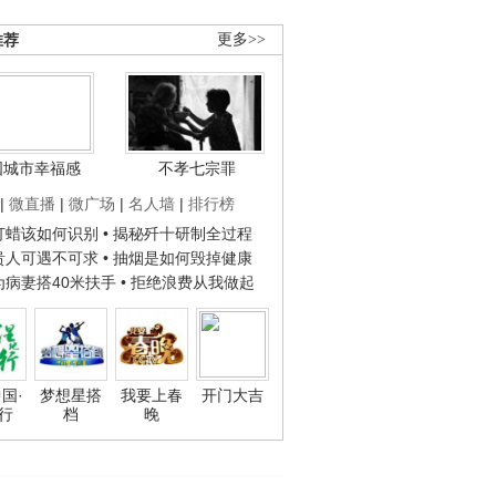
推荐
更多>>
国城市幸福感
不孝七宗罪
|
微直播
|
微广场
|
名人墙
|
排行榜
子打蜡该如何识别
• 揭秘歼十研制全过程
种贵人可遇不可求
• 抽烟是如何毁掉健康
人为病妻搭40米扶手
• 拒绝浪费从我做起
国·
梦想星搭
我要上春
开门大吉
行
档
晚