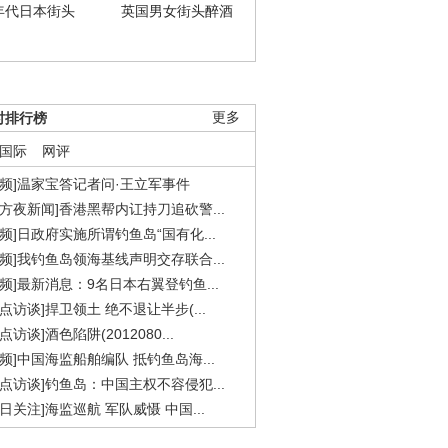
年代日本街头
英国男女街头醉酒
时排行榜
更多
国际
网评
视频]温家宝答记者问·王立军事件
东方夜新闻]香港黑帮内讧持刀追砍警...
视频]日政府实施所谓钓鱼岛“国有化...
视频]我钓鱼岛领海基线声明交存联合...
视频]最新消息：9名日本右翼登钓鱼...
焦点访谈]捍卫领土 绝不退让半步(...
点访谈]酒色陷阱(2012080...
视频]中国海监船舶编队 抵钓鱼岛海...
焦点访谈]钓鱼岛：中国主权不容侵犯...
今日关注]海监巡航 军队威慑 中国...