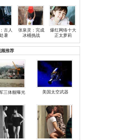
：古人
张泉灵：完成
爆红网络十大
处暑
冰桶挑战
正太萝莉
视频推荐
美国太空武器
军三体舰曝光