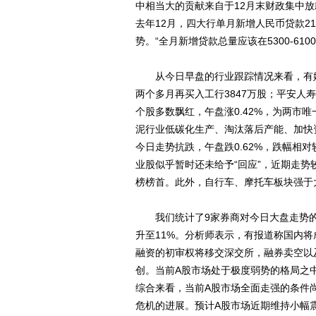
中相当大的贡献来自于12月末财政集中
去年12月，四大行单月新增人民币贷款2
势。“全月新增贷款总量应该在5300-6
从今日早盘的行业跟踪情况来看，有媒体透
两个多月再买入工行3847万股；平安人
个股多数飘红，午盘涨0.42%，为两市
泥行业低碳化生产、淘汰落后产能、加快
今日走势抗跌，午盘跌0.62%，跌幅相
业股似乎暂时还未给予“回应”，近期走势
榜榜首。此外，自行车、摩托车板块强于
我们统计了9家券商对今日大盘走势的看
升至11%。分析师表示，有报道称国内
融资的初审权将移交深交所，融券卖空以
创。当前A股市场处于极度弱势的格局之
综合来看，当前A股市场全面走强的条件
危机的进展。预计A股市场近期维持小幅