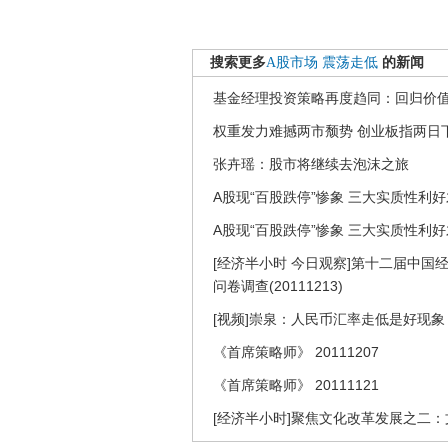
搜索更多
A股市场
震荡走低
的新闻
基金经理投资策略再度趋同：回归价值
权重发力难撼两市颓势 创业板指两日下挫
张卉瑶：股市将继续去泡沫之旅
A股现“百股跌停”惨象 三大实质性利
A股现“百股跌停”惨象 三大实质性利
[经济半小时 今日观察]第十二届中
问卷调查(20111213)
[视频]崇泉：人民币汇率走低是好现象
《首席策略师》 20111207
《首席策略师》 20111121
[经济半小时]聚焦文化改革发展之二：文化