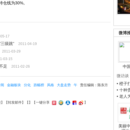
仓线为30%。
微博
-05-17
三级跳"
2011-04-19
2011-03-29
1-03-15
不足
中
2011-02-26
微访谈
• 橙
传闻
金融板块
分化
跌幅榜
风格
大盘走势
午
责任编辑：陈东方
• 十
• 老
接
】【
转发邮件
】【
】
【一键分享
】
美丽中