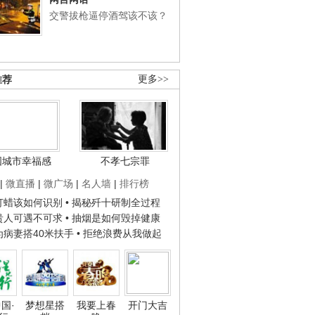
交警拔枪逼停酒驾该不该？
推荐
更多>>
国城市幸福感
不孝七宗罪
|
微直播
|
微广场
|
名人墙
|
排行榜
子打蜡该如何识别
• 揭秘歼十研制全过程
种贵人可遇不可求
• 抽烟是如何毁掉健康
人为病妻搭40米扶手
• 拒绝浪费从我做起
国·
梦想星搭
我要上春
开门大吉