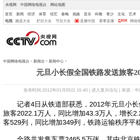
央视网
|
中国网络电视台
|
网站地图
首页
新闻
经济
体育
综艺
春晚
戏曲
音乐
科教
青少
文化
艺术
电视
频道大全
栏目大全
节目大全
直播中国
赛事直播
网络
中国网络电视台
>
新闻台
>
新闻中心
>
元旦小长假全国铁路发送旅客202
发布时间:2012年01月05日 15:40 |
进入复兴论坛
| 来源：中
记者4日从铁道部获悉，2012年元旦小长
旅客2022.1万人，同比增加43.3万人，增长
客529列，同比增加349列，铁路运输秩序平
全路共发售车票2465.5万张，其中北京铁