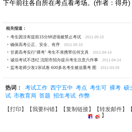
下午前往各自所在考点看考场。(作者：得舟)
相关报道：
考生因没有提前15分钟进场被禁止考试
2011-05-15
确保高考公正、安全、有序
2011-05-10
甘肃高考实行“裸考” 考生不准携带任何文具
2011-04-14
诚信考试不违纪 沈阳市招办提示考生注意六件事
2011-04-14
监考老师少发1张试卷 600多名考生被迫重考 图
2011-03-29
热词：
考试工作
西宁五中
考点
考生可
裸考
硕
试
市教育局
答题
招生考试
作弊
【
打印
】【
我要纠错
】【
复制链接
】【
转发邮件
】
】