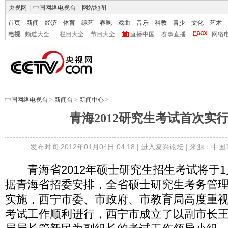
央视网
|
中国网络电视台
|
网站地图
首页
新闻
经济
体育
综艺
春晚
戏曲
音乐
科教
青少
文化
艺术
电视
频道大全
栏目大全
节目大全
直播中国
赛事直播
网络
中国网络电视台
>
新闻台
>
新闻中心
>
青海2012研究生考试首次实行
发布时间:2012年01月04日 04:18 |
进入复兴论坛
| 来源：中国
青海省2012年硕士研究生招生考试将于1
据青海省招委安排，全省硕士研究生考务管
实施，西宁市委、市政府、市教育局高度重
考试工作顺利进行，西宁市成立了以副市长