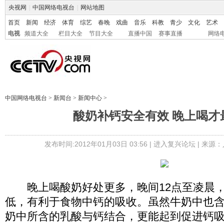
央视网
|
中国网络电视台
|
网站地图
首页
新闻
经济
体育
综艺
春晚
戏曲
音乐
科教
青少
文化
艺术
电视
频道大全
栏目大全
节目大全
直播中国
赛事直播
网络
中国网络电视台
>
新闻台
>
新闻中心
>
酸奶补钙安全有效 晚上喝才
发布时间:2012年01月03日 03:56 |
进入复兴论坛
| 来源：
晚上喝酸奶好处更多，晚间12点至凌晨，
低，有利于食物中钙的吸收。虽然牛奶中也
奶中所含的乳酸与钙结合，更能起到促进钙