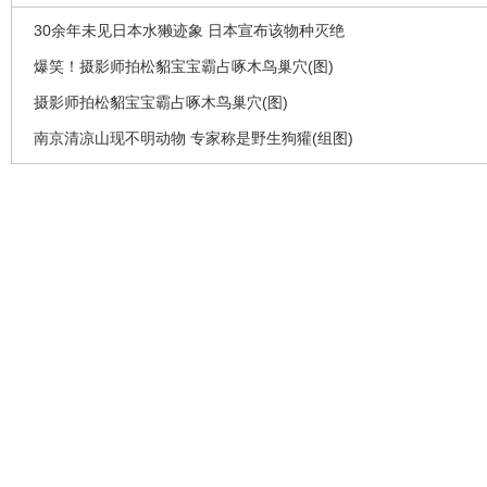
30余年未见日本水獭迹象 日本宣布该物种灭绝
爆笑！摄影师拍松貂宝宝霸占啄木鸟巢穴(图)
摄影师拍松貂宝宝霸占啄木鸟巢穴(图)
南京清凉山现不明动物 专家称是野生狗獾(组图)