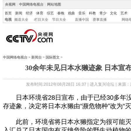
央视网
|
中国网络电视台
|
网站地图
首页
新闻
经济
体育
综艺
春晚
戏曲
音乐
科教
青少
文化
艺术
电视
频道大全
栏目大全
节目大全
直播中国
赛事直播
网络
中国网络电视台
>
新闻台
>
国际图文
>
30余年未见日本水獭迹象 日本宣
发布时间:2012年08月28日 16:37 |
进入复兴论坛
| 来源：
日本环境省28日宣布，由于已经30多年
存迹象，决定将日本水獭由“濒危物种”改为“灭
此前，环境省将日本水獭指定为很可能灭
入汇总了日本国内有灭绝危险的野生动植物的