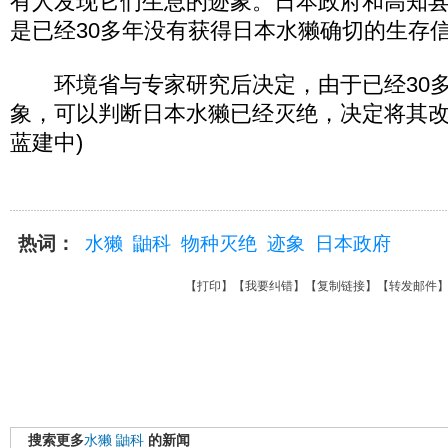
有人发现它们生息的迹象。日本政府和高知
是已经30多年没有获得日本水獭确切的生存
环境省与专家研究后决定，由于已经30多
象，可以判断日本水獭已经灭绝，决定将其改
蓝建中)
热词：
水獭
鼬科
物种灭绝
迹象
日本政府
【
打印
】【
我要纠错
】【
复制链接
】【
转发邮件
搜索更多
水獭
鼬科
的新闻