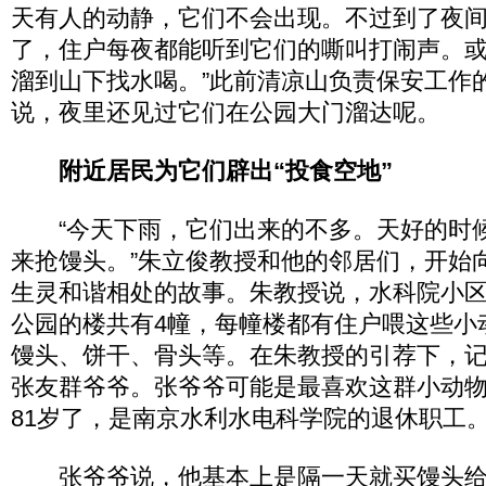
天有人的动静，它们不会出现。不过到了夜
了，住户每夜都能听到它们的嘶叫打闹声。
溜到山下找水喝。”此前清凉山负责保安工作
说，夜里还见过它们在公园大门溜达呢。
附近居民为它们辟出“投食空地”
“今天下雨，它们出来的不多。天好的时
来抢馒头。”朱立俊教授和他的邻居们，开始
生灵和谐相处的故事。朱教授说，水科院小
公园的楼共有4幢，每幢楼都有住户喂这些小
馒头、饼干、骨头等。在朱教授的引荐下，记
张友群爷爷。张爷爷可能是最喜欢这群小动
81岁了，是南京水利水电科学院的退休职工
张爷爷说，他基本上是隔一天就买馒头给