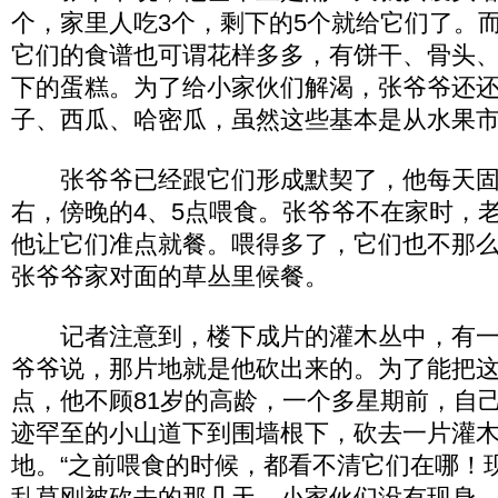
个，家里人吃3个，剩下的5个就给它们了。
它们的食谱也可谓花样多多，有饼干、骨头
下的蛋糕。为了给小家伙们解渴，张爷爷还
子、西瓜、哈密瓜，虽然这些基本是从水果
张爷爷已经跟它们形成默契了，他每天固
右，傍晚的4、5点喂食。张爷爷不在家时，
他让它们准点就餐。喂得多了，它们也不那
张爷爷家对面的草丛里候餐。
记者注意到，楼下成片的灌木丛中，有一
爷爷说，那片地就是他砍出来的。为了能把
点，他不顾81岁的高龄，一个多星期前，自
迹罕至的小山道下到围墙根下，砍去一片灌
地。“之前喂食的时候，都看不清它们在哪！
乱草刚被砍去的那几天，小家伙们没有现身