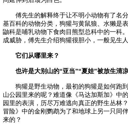
傅先生的解释终于让不明小动物有了名分
基百科的动物分类，狗獾与黄鼠狼、水獭是
鼬科是哺乳动物下食肉目熊型总科中的一科
成威胁，傅先生介绍狗獾很胆小，一般见生
它们从哪里来？
也许是大别山的“亚当”“夏娃”被放生清
狗獾是野生动物，最初的狗獾是如何跑到
山公园里来的呢？难道像《马达加斯加》中
园里的表演，历尽万难逃向真正的野生丛林
冒险》中的金刚鹦鹉为了和地球上另一只同
来的？