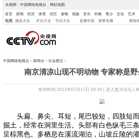
央视网
|
中国网络电视台
|
网站地图
首页
新闻
经济
体育
综艺
春晚
戏曲
音乐
科教
青少
文化
艺术
电视
频道大全
栏目大全
节目大全
直播中国
赛事直播
网络
中国网络电视台
>
新闻台
>
社会图文
>
南京清凉山现不明动物 专家称是野
发布时间:2011年07月17日 04:34 |
进入复兴论坛
|
头扁、鼻尖、耳短，尾巴较短，四肢短而
掘土，经常在洞里生活。头部有白色纵毛三
呈棕黑色。多栖息在溪流湖泊，山坡丘陵的